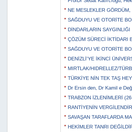
ProfDr Sedat Katırcıoğu; Hek
NE MESLEKLER GÖRDÜM, Z
SAĞDUYU VE OTORİTE BOŞ
DİNDARLARIN SAYGINLIĞI (
ÇÖZÜM SÜRECİ İKTİDARI BE
SAĞDUYU VE OTORİTE BOŞ
DENİZLİ’YE İKİNCİ ÜNİVERS
MIRTLAK/HIDRELLEZ/TÜRBE
TÜRKİYE NİN TEK TAŞ HEYK
Dr Ersin den, Dr Kamil e Değ
TRABZON İZLENİMLERİ (26 
RANTİYENİN VERGİLENDİRİL
SAVAŞAN TARAFLARDA MAS
HEKİMLER TANRI DEĞİLDİR 