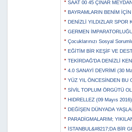
SAAT 00 45 ÇINAR MEYDANI
BAYRAMLARIN BENİM İÇİN 
DENİZLİ YILDIZLAR SPOR 
GERMEN İMPARATORLUĞU (2
Çocuklarınızı Sosyal Sorumlu
EĞİTİM BİR KEŞİF VE DEST
TEKİRDAĞ'DA DENİZLİ KENT
4.0 SANAYİ DEVRİMİ (30 Ma
YÜZ YIL ÖNCESİNDEN BU G
SİVİL TOPLUM ÖRGÜTÜ OLA
HIDRELLEZ (09 Mayıs 2016)
DEĞİŞEN DÜNYADA YAŞLAN
PARADİGMALARIM; YIKILAN
İSTANBUL&#8217;DA BİR GÜ