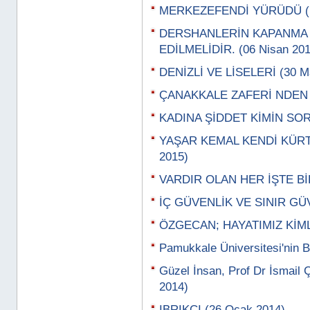
MERKEZEFENDİ YÜRÜDÜ (13
DERSHANLERİN KAPANMA 
EDİLMELİDİR. (06 Nisan 201
DENİZLİ VE LİSELERİ (30 Ma
ÇANAKKALE ZAFERİ NDEN A
KADINA ŞİDDET KİMİN SORU
YAŞAR KEMAL KENDİ KÜRT,
2015)
VARDIR OLAN HER İŞTE BİR
İÇ GÜVENLİK VE SINIR GÜV
ÖZGECAN; HAYATIMIZ KİML
Pamukkale Üniversitesi'nin B
Güzel İnsan, Prof Dr İsmail 
2014)
IBRIKCI (26 Ocak 2014)