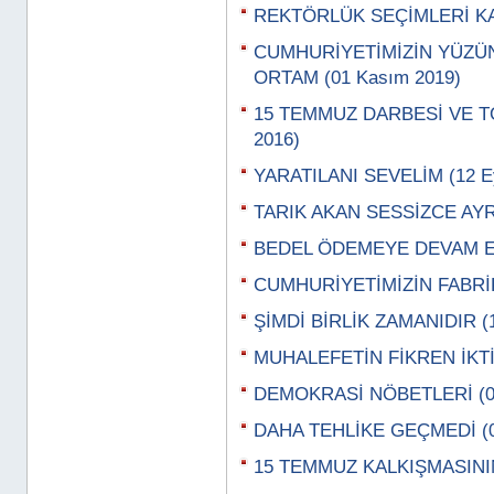
REKTÖRLÜK SEÇİMLERİ KAL
CUMHURİYETİMİZİN YÜZÜ
ORTAM (01 Kasım 2019)
15 TEMMUZ DARBESİ VE TO
2016)
YARATILANI SEVELİM (12 Ey
TARIK AKAN SESSİZCE AYRIL
BEDEL ÖDEMEYE DEVAM EDİ
CUMHURİYETİMİZİN FABRİKA
ŞİMDİ BİRLİK ZAMANIDIR (1
MUHALEFETİN FİKREN İKTİD
DEMOKRASİ NÖBETLERİ (08
DAHA TEHLİKE GEÇMEDİ (01
15 TEMMUZ KALKIŞMASININ