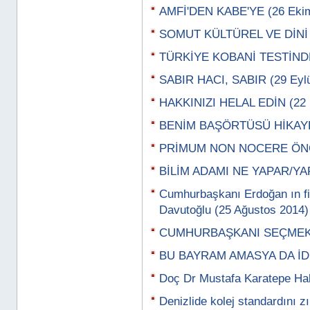
AMFİ'DEN KABE'YE (26 Eki
SOMUT KÜLTÜREL VE DİNİ 
TÜRKİYE KOBANİ TESTİNDE
SABIR HACI, SABIR (29 Eylü
HAKKINIZI HELAL EDİN (22 E
BENİM BAŞÖRTÜSÜ HİKAYEM
PRİMUM NON NOCERE ÖNCE 
BİLİM ADAMI NE YAPAR/YAPM
Cumhurbaşkanı Erdoğan ın fi
Davutoğlu (25 Ağustos 2014)
CUMHURBAŞKANI SEÇMEK L
BU BAYRAM AMASYA DA İDİK
Doç Dr Mustafa Karatepe Ha
Denizlide kolej standardını zı