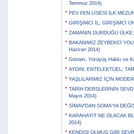
Temmuz 2014)
PEV FEN LİSESİ İLK MEZUN
GİRİŞİMCİ İL; GİRİŞİMCİ Ü
ZAMANIN DURDUĞU ÜLKE; H
BAKANIMIZ ZEYBEKCİ YOL
Haziran 2014)
Gösteri, Yürüyüş Hakkı ve K
AYDIN; ENTELEKTÜEL; TARA
YAŞLILARIMIZ İÇİN MODERN
TARİH DERSLERİNİN SEVDİ
Mayıs 2014)
SİMAV'DAN SOMA'YA DEĞİŞ
KARAHAYIT NE OLACAK BU 
2014)
KENDİSİ OLMUŞ GİBİ SEVİN