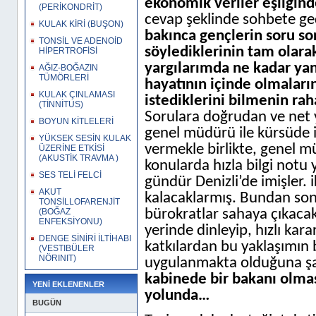
ekonomik veriler eşliğind
(PERİKONDRİT)
cevap şeklinde sohbete geç
KULAK KİRİ (BUŞON)
bakınca gençlerin soru so
TONSİL VE ADENOİD
söylediklerinin tam olara
HİPERTROFİSİ
yargılarımda ne kadar yan
AĞIZ-BOĞAZIN
TÜMÖRLERİ
hayatının içinde olmaların
KULAK ÇINLAMASI
istediklerini bilmenin raha
(TİNNİTUS)
Sorulara doğrudan ve net y
BOYUN KİTLELERİ
genel müdürü ile kürsüde 
YÜKSEK SESİN KULAK
vermekle birlikte, genel mü
ÜZERİNE ETKİSİ
(AKUSTİK TRAVMA )
konularda hızla bilgi notu y
SES TELİ FELCİ
gündür Denizli’de imişler. 
AKUT
kalacaklarmış. Bundan son
TONSİLLOFARENJİT
bürokratlar sahaya çıkacak
(BOĞAZ
ENFEKSİYONU)
yerinde dinleyip, hızlı kar
DENGE SİNİRİ İLTİHABI
katkılardan bu yaklaşımın
(VESTIBÜLER
NÖRINIT)
uygulanmakta olduğuna şah
kabinede bir bakanı olmas
YENİ EKLENENLER
yolunda…
BUGÜN