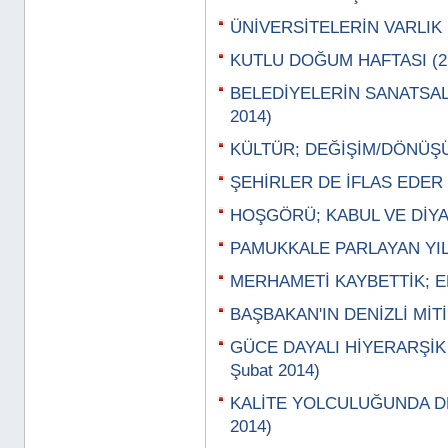
ÜNİVERSİTELERİN VARLIK N
KUTLU DOĞUM HAFTASI (21
BELEDİYELERİN SANATSAL 
2014)
KÜLTÜR; DEĞİŞİM/DÖNÜŞÜM
ŞEHİRLER DE İFLAS EDER (
HOŞGÖRÜ; KABUL VE DİYAL
PAMUKKALE PARLAYAN YILD
MERHAMETİ KAYBETTİK; EM
BAŞBAKAN'IN DENİZLİ MİTİN
GÜCE DAYALI HİYERARŞİK
Şubat 2014)
KALİTE YOLCULUĞUNDA DE
2014)