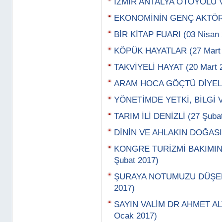
İZMİR ANTALYA OTOYOLU VE
EKONOMİNİN GENÇ AKTÖRLE
BİR KİTAP FUARI (03 Nisan 
KÖPÜK HAYATLAR (27 Mart 
TAKVİYELİ HAYAT (20 Mart 
ARAM HOCA GÖÇTÜ DİYELER
YÖNETİMDE YETKİ, BİLGİ 
TARIM İLİ DENİZLİ (27 Şuba
DİNİN VE AHLAKIN DOĞASI 
KONGRE TURİZMİ BAKIMI
Şubat 2017)
ŞURAYA NOTUMUZU DÜŞELİ
2017)
SAYIN VALİM DR AHMET ALT
Ocak 2017)