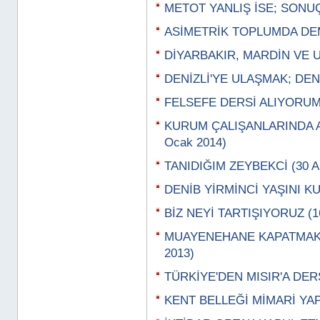
METOT YANLIŞ İSE; SONUÇ
ASİMETRİK TOPLUMDA DEM
DİYARBAKIR, MARDİN VE UR
DENİZLİ'YE ULAŞMAK; DENİ
FELSEFE DERSİ ALIYORUM,
KURUM ÇALIŞANLARINDA 
Ocak 2014)
TANIDIĞIM ZEYBEKCİ (30 Ar
DENİB YİRMİNCİ YAŞINI KUT
BİZ NEYİ TARTIŞIYORUZ (16
MUAYENEHANE KAPATMAK; 
2013)
TÜRKİYE'DEN MISIR'A DERSL
KENT BELLEĞİ MİMARİ YAPI