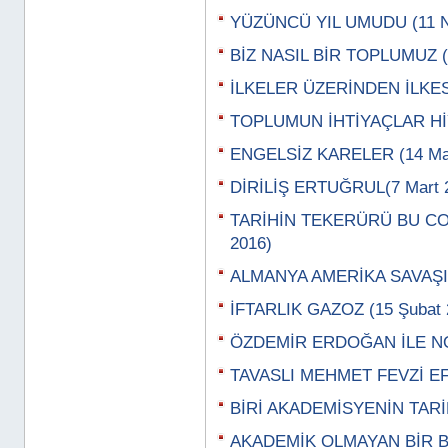
YÜZÜNCÜ YIL UMUDU (11 N
BİZ NASIL BİR TOPLUMUZ (0
İLKELER ÜZERİNDEN İLKESİ
TOPLUMUN İHTİYAÇLAR HİY
ENGELSİZ KARELER (14 Mar
DİRİLİŞ ERTUĞRUL(7 Mart 
TARİHİN TEKERÜRÜ BU CO
2016)
ALMANYA AMERİKA SAVAŞI (
İFTARLIK GAZOZ (15 Şubat 
ÖZDEMİR ERDOĞAN İLE NOS
TAVASLI MEHMET FEVZİ EFE
BİRİ AKADEMİSYENİN TARİF
AKADEMİK OLMAYAN BİR BİL