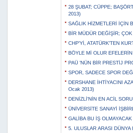
28 ŞUBAT; CÜPPE; BAŞÖRT
2013)
SAĞLIK HİZMETLERİ İÇİN B
BİR MÜDÜR DEĞİŞİR; ÇOK Ş
CHP'Yİ, ATATÜRK'TEN KURT
BÖYLE Mİ OLUR EFELERİN B
PAÜ 'NÜN BİR PRESTİJ PRO
SPOR, SADECE SPOR DEĞİL
DERSHANE İHTİYACINI AZA
Ocak 2013)
DENİZLİ'NİN EN ACİL SORU
ÜNİVERSİTE SANAYİ İŞBİRL
GALİBA BU İŞ OLMAYACAK
5. ULUSLAR ARASI DÜNYA 