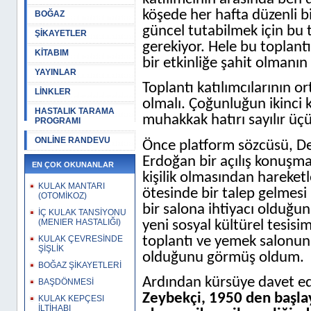
köşede her hafta düzenli bi
BOĞAZ
güncel tutabilmek için bu 
ŞİKAYETLER
gerekiyor. Hele bu toplantı
KİTABIM
bir etkinliğe şahit olmanı
YAYINLAR
Toplantı katılımcılarının 
LİNKLER
olmalı. Çoğunluğun ikinci
HASTALIK TARAMA
muhakkak hatırı sayılır üç
PROGRAMI
ONLİNE RANDEVU
Önce platform sözcüsü, De
Erdoğan bir açılış konuşma
EN ÇOK OKUNANLAR
kişilik olmasından hareketl
KULAK MANTARI
ötesinde bir talep gelmesi
(OTOMİKOZ)
bir salona ihtiyacı olduğun
İÇ KULAK TANSİYONU
(MENIER HASTALIĞI)
yeni sosyal kültürel tesisim
toplantı ve yemek salonunu
KULAK ÇEVRESİNDE
ŞİŞLİK
olduğunu görmüş oldum.
BOĞAZ ŞİKAYETLERİ
Ardından kürsüye davet e
BAŞDÖNMESİ
Zeybekçi, 1950 den başlay
KULAK KEPÇESI
İLTİHABI