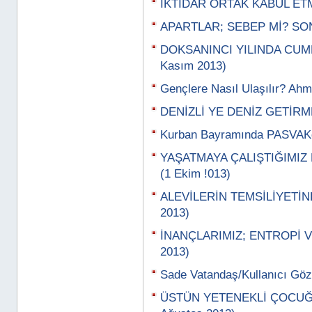
İKTİDAR ORTAK KABUL ETM
APARTLAR; SEBEP Mİ? SO
DOKSANINCI YILINDA CUM
Kasım 2013)
Gençlere Nasıl Ulaşılır? Ahm
DENİZLİ YE DENİZ GETİRME
Kurban Bayramında PASVAKd
YAŞATMAYA ÇALIŞTIĞIMIZ
(1 Ekim !013)
ALEVİLERİN TEMSİLİYETİND
2013)
İNANÇLARIMIZ; ENTROPİ V
2013)
Sade Vatandaş/Kullanıcı Gözü
ÜSTÜN YETENEKLİ ÇOCUĞU