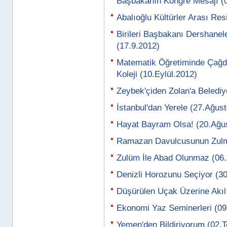
Başbakanın Kongre Mesajı (
Abalıoğlu Kültürler Arası Re
Birileri Başbakanı Dershanel
(17.9.2012)
Matematik Öğretiminde Çağ
Koleji (10.Eylül.2012)
Zeybek'çiden Zolan'a Belediy
İstanbul'dan Yerele (27.Ağus
Hayat Bayram Olsa! (20.Ağu
Ramazan Davulcusunun Zulm
Zulüm İle Abad Olunmaz (06
Denizli Horozunu Seçiyor (
Düşürülen Uçak Üzerine Akıl
Ekonomi Yaz Seminerleri (0
Yemen'den Bildiriyorum (02