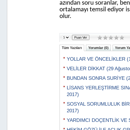
azından soru soranlar, beni
ortalamayı temsil ediyor i
olur.
Tüm Yazıları
Yorumlar (0)
Yorum Y
YOLLAR VE ÖNCELİKLER (11
VELİLER DİKKAT (29 Ağusto
BUNDAN SONRA SURİYE (22
LİSANS YERLEŞTİRME SINA
2017)
SOSYAL SORUMLULUK BİR Y
2017)
YARDIMCI DOÇENTLİK VE S
HEKİM GÖZÜ İLE AÇLIK GR