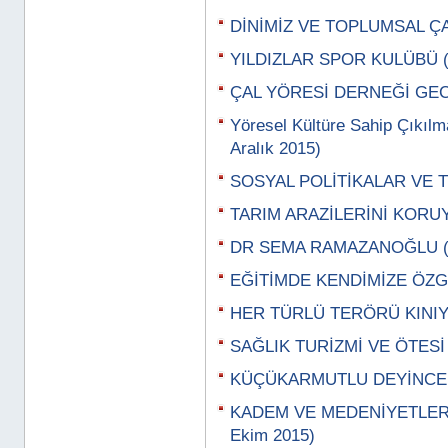
DİNİMİZ VE TOPLUMSAL ÇAT
YILDIZLAR SPOR KULÜBÜ (
ÇAL YÖRESİ DERNEĞİ GECES
Yöresel Kültüre Sahip Çıkıl
Aralık 2015)
SOSYAL POLİTİKALAR VE TE
TARIM ARAZİLERİNİ KORUYAL
DR SEMA RAMAZANOĞLU (3
EĞİTİMDE KENDİMİZE ÖZGÜ 
HER TÜRLÜ TERÖRÜ KINIY
SAĞLIK TURİZMİ VE ÖTESİ 
KÜÇÜKARMUTLU DEYİNCE (
KADEM VE MEDENİYETLER
Ekim 2015)