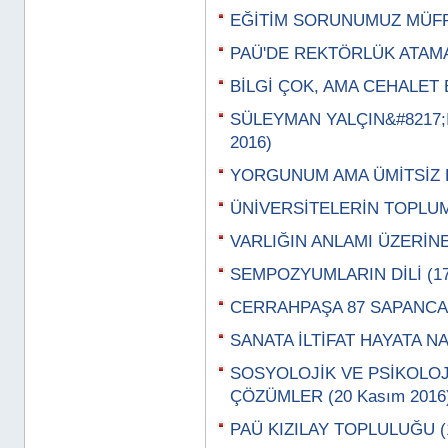
EĞİTİM SORUNUMUZ MÜFRE
PAÜ'DE REKTÖRLÜK ATAMA 
BİLGİ ÇOK, AMA CEHALET 
SÜLEYMAN YALÇIN&#8217;I
2016)
YORGUNUM AMA ÜMİTSİZ DEĞ
ÜNİVERSİTELERİN TOPLUMA
VARLIĞIN ANLAMI ÜZERİNE
SEMPOZYUMLARIN DİLİ (17
CERRAHPAŞA 87 SAPANCA'D
SANATA İLTİFAT HAYATA N
SOSYOLOJİK VE PSİKOLOJ
ÇÖZÜMLER (20 Kasım 2016
PAÜ KIZILAY TOPLULUĞU (1