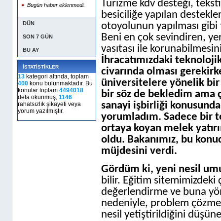
Turizme kdv desteği, teksti
Bugün haber eklenmedi.
besiciliğe yapılan destekle
DÜN
otoyolunun yapılması gibi 
Beni en çok sevindiren, ye
SON 7 GÜN
vasıtası ile korunabilme
BU AY
İhracatımızdaki teknoloji
İSTATİSTİKLER
civarında olması gerekir
13
kategori altında, toplam
üniversitelere yönelik bir
400
konu bulunmaktadır. Bu
konular toplam
4494018
bir söz de bekledim ama 
defa okunmuş,
1146
sanayi işbirliği konusund
rahatsızlık şikayeti veya
yorum yazılmıştır.
yorumladım. Sadece bir t
ortaya koyan melek yatırı
oldu. Bakanımız, bu konud
müjdesini verdi.
Gördüm ki, yeni nesil umu
bilir. Eğitim sitemimizdek
değerlendirme ve buna yön
nedeniyle, problem çözme v
nesil yetiştirildiğini düşü