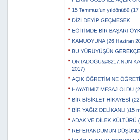
15 Temmuz'un yıldönüöü (1
DİZİ DEYİP GEÇMESEK
EĞİTİMDE BİR BAŞARI ÖYK
KAMUOYUNA (26 Haziran 20
BU YÜRÜYÜŞÜN GEREKÇESİ
ORTADOĞU&#8217;NUN KAY
2017)
AÇIK ÖĞRETİM NE ÖĞRETİY
HAYATIMIZ MESAJ OLDU (29
BİR BİSİKLET HİKAYESİ (22
BİR YAĞIZ DELİKANLI )15 m
ADAK VE DİLEK KÜLTÜRÜ (0
REFERANDUMUN DÜŞÜNDÜR