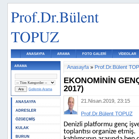
Prof.Dr.Bülent
TOPUZ
ANASAYFA
ARAMA
FOTO GALERİ
VİDEOLAR
ARAMA
Anasayfa
»
Prof.Dr.Bülent TO
EKONOMİNİN GENÇ 
2017)
Gelişmiş Arama
21.Nisan.2019, 23:15
ANASAYFA
ADRESLER
Prof.Dr.Bülent TOPUZ
ÖZGEÇMİŞ
Denizli platformu genç işv
KULAK
toplantısı organize etmiş.
BURUN
katılımcının arasında ben d