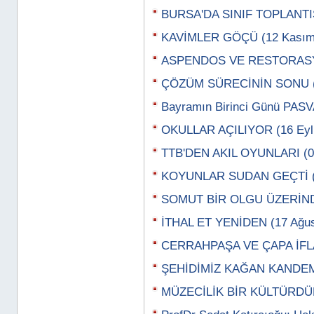
BURSA'DA SINIF TOPLANTIS
KAVİMLER GÖÇÜ (12 Kasım
ASPENDOS VE RESTORASYO
ÇÖZÜM SÜRECİNİN SONU (2
Bayramın Birinci Günü PASV
OKULLAR AÇILIYOR (16 Eylü
TTB'DEN AKIL OYUNLARI (07
KOYUNLAR SUDAN GEÇTİ (3
SOMUT BİR OLGU ÜZERİNDE
İTHAL ET YENİDEN (17 Ağus
CERRAHPAŞA VE ÇAPA İFLAS
ŞEHİDİMİZ KAĞAN KANDEMİ
MÜZECİLİK BİR KÜLTÜRDÜR