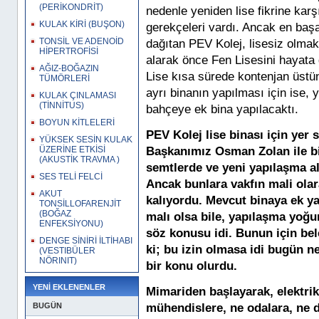
(PERİKONDRİT)
nedenle yeniden lise fikrine karş
KULAK KİRİ (BUŞON)
gerekçeleri vardı. Ancak en başarıl
TONSİL VE ADENOİD
dağıtan PEV Kolej, lisesiz olmakl
HİPERTROFİSİ
alarak önce Fen Lisesini hayata
AĞIZ-BOĞAZIN
Lise kısa sürede kontenjan üstün
TÜMÖRLERİ
ayrı binanın yapılması için ise, 
KULAK ÇINLAMASI
(TİNNİTUS)
bahçeye ek bina yapılacaktı.
BOYUN KİTLELERİ
PEV Kolej lise binası için yer
YÜKSEK SESİN KULAK
Başkanımız Osman Zolan ile bir
ÜZERİNE ETKİSİ
(AKUSTİK TRAVMA )
semtlerde ve yeni yapılaşma al
SES TELİ FELCİ
Ancak bunlara vakfın mali olar
AKUT
kalıyordu. Mevcut binaya ek y
TONSİLLOFARENJİT
(BOĞAZ
malı olsa bile, yapılaşma yoğ
ENFEKSİYONU)
söz konusu idi. Bunun için bel
DENGE SİNİRİ İLTİHABI
ki; bu izin olmasa idi bugün n
(VESTIBÜLER
NÖRINIT)
bir konu olurdu.
YENİ EKLENENLER
Mimariden başlayarak, elektrik,
BUGÜN
mühendislere, ne odalara, ne 