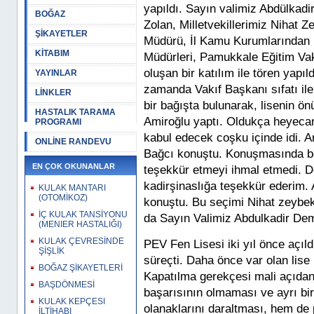
yapıldı. Sayın valimiz Abdülka
BOĞAZ
Zolan, Milletvekillerimiz Nihat Z
ŞİKAYETLER
Müdürü, İl Kamu Kurumlarından
KİTABIM
Müdürleri, Pamukkale Eğitim Vakf
oluşan bir katılım ile tören yap
YAYINLAR
zamanda Vakıf Başkanı sıfatı ile
LİNKLER
bir bağışta bulunarak, lisenin ö
HASTALIK TARAMA
Amiroğlu yaptı. Oldukça heyecanl
PROGRAMI
kabul edecek coşku içinde idi. 
ONLİNE RANDEVU
Bağcı konuştu. Konuşmasında ben
EN ÇOK OKUNANLAR
teşekkür etmeyi ihmal etmedi. D
kadirşinaslığa teşekkür ederim.
KULAK MANTARI
(OTOMİKOZ)
konuştu. Bu seçimi Nihat zeybekçi
İÇ KULAK TANSİYONU
da Sayın Valimiz Abdulkadir Dem
(MENIER HASTALIĞI)
KULAK ÇEVRESİNDE
PEV Fen Lisesi iki yıl önce açıldı
ŞİŞLİK
süreçti. Daha önce var olan lise 
BOĞAZ ŞİKAYETLERİ
Kapatılma gerekçesi mali açıdan 
BAŞDÖNMESİ
başarısının olmaması ve ayrı bi
KULAK KEPÇESI
olanaklarını daraltması, hem de 
İLTİHABI