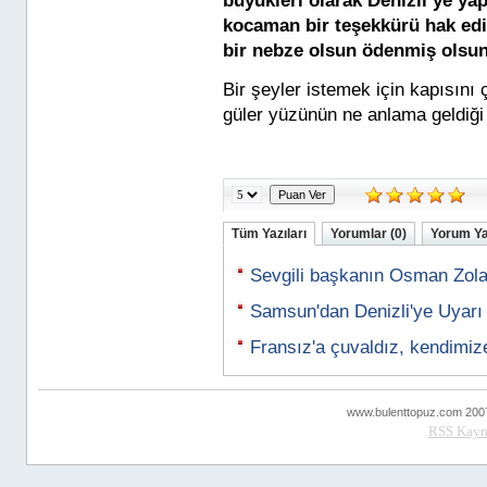
büyükleri olarak Denizli’ye yap
kocaman bir teşekkürü hak ediy
bir nebze olsun ödenmiş olsun
Bir şeyler istemek için kapısın
güler yüzünün ne anlama geldiği 
Tüm Yazıları
Yorumlar (0)
Yorum Y
Sevgili başkanın Osman Zola
Samsun'dan Denizli'ye Uyar
Fransız'a çuvaldız, kendimiz
www.bulenttopuz.com 2007 ..
RSS
Kayn