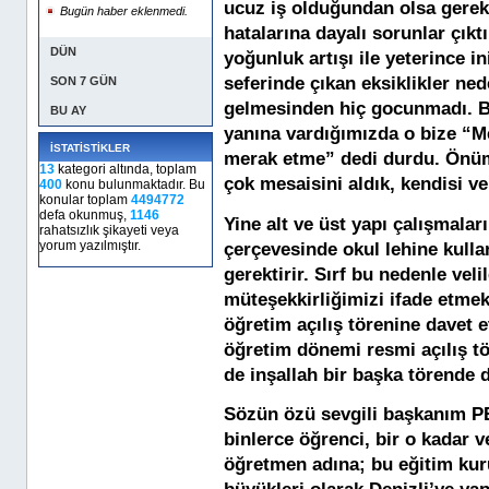
ucuz iş olduğundan olsa gerek,
Bugün haber eklenmedi.
hatalarına dayalı sorunlar çıkt
DÜN
yoğunluk artışı ile yeterince i
seferinde çıkan eksiklikler ne
SON 7 GÜN
gelmesinden hiç gocunmadı. Bi
BU AY
yanına vardığımızda o bize “M
İSTATİSTİKLER
merak etme” dedi durdu. Önümü
13
kategori altında, toplam
çok mesaisini aldık, kendisi ve 
400
konu bulunmaktadır. Bu
konular toplam
4494772
defa okunmuş,
1146
Yine alt ve üst yapı çalışmala
rahatsızlık şikayeti veya
yorum yazılmıştır.
çerçevesinde okul lehine kullan
gerektirir. Sırf bu nedenle vel
müteşekkirliğimizi ifade etmek
öğretim açılış törenine davet 
öğretim dönemi resmi açılış t
de inşallah bir başka törende
Sözün özü sevgili başkanım P
binlerce öğrenci, bir o kadar v
öğretmen adına; bu eğitim kuru