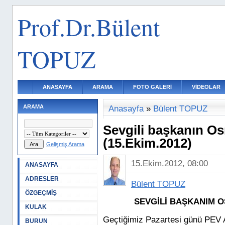
Prof.Dr.Bülent
TOPUZ
ANASAYFA
ARAMA
FOTO GALERİ
VİDEOLAR
ARAMA
Anasayfa
»
Bülent TOPUZ
Sevgili başkanın Os
(15.Ekim.2012)
Gelişmiş Arama
15.Ekim.2012, 08:00
ANASAYFA
ADRESLER
Bülent TOPUZ
ÖZGEÇMİŞ
SEVGİLİ BAŞKANIM 
KULAK
Geçtiğimiz Pazartesi günü PEV A
BURUN