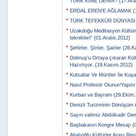
TÜRK KİME DENİR? (17.Aral
ERDAL EREN'E AĞLAMAK (13
TÜRK TEFEKKÜR DÜNYASI Bİ
Uzakdoğu Meditasyon Kültürü
teknikleri" (01.Aralık.2012)
Şehirler, Şiirler, Şairler (26
Dolmuş'u Ortaya çıkaran Kü
Hazırlıyor. (19.Kasım.2012)
Kutsallar Ve Müritler İle Ku
Nasıl Profesör Olunur/Yapılı
Kurban ve Bayram (29.Ekim.
Denizli Turizminin Dönüşüm 
Sayın valimiz Abdülkadir Dem
Başbakanın Kongre Mesajı (
Abalıoğlu Kültürler Arası Re