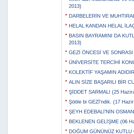
2013)
DARBELERİN VE MUHTIRALA
HELAL KANDAN HELAL İLAÇ
BASIN BAYRAMINI DA KUTL
2013)
GEZİ ÖNCESİ VE SONRASI 
ÜNİVERSİTE TERCİHİ KON
KOLEKTİF YAŞAMIN ADIDIR
ALIN SİZE BAŞARILI BİR C
ŞİDDET SARMALI (25 Hazira
Şööle bi GEZİ'ndik. (17 Hazi
ŞEYH EDEBALİ'NİN OSMAN G
BEKLENEN GELİŞME (06 Haz
DOĞUM GÜNÜNÜZ KUTLU OL