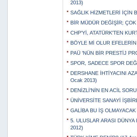
2013)
SAĞLIK HİZMETLERİ İÇİN B
BİR MÜDÜR DEĞİŞİR; ÇOK Ş
CHP'Yİ, ATATÜRK'TEN KURT
BÖYLE Mİ OLUR EFELERİN B
PAÜ 'NÜN BİR PRESTİJ PRO
SPOR, SADECE SPOR DEĞİL
DERSHANE İHTİYACINI AZA
Ocak 2013)
DENİZLİ'NİN EN ACİL SORU
ÜNİVERSİTE SANAYİ İŞBİRL
GALİBA BU İŞ OLMAYACAK
5. ULUSLAR ARASI DÜNYA 
2012)