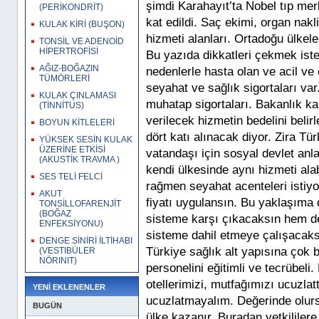
şimdi Karahayıt’ta Nobel tıp me
(PERİKONDRİT)
kat edildi. Saç ekimi, organ nakli
KULAK KİRİ (BUŞON)
hizmeti alanları. Ortadoğu ülkel
TONSİL VE ADENOİD
HİPERTROFİSİ
Bu yazıda dikkatleri çekmek iste
AĞIZ-BOĞAZIN
nedenlerle hasta olan ve acil ve e
TÜMÖRLERİ
seyahat ve sağlık sigortaları var
KULAK ÇINLAMASI
muhatap sigortaları. Bakanlık ka
(TİNNİTUS)
verilecek hizmetin bedelini beli
BOYUN KİTLELERİ
dört katı alınacak diyor. Zira Tü
YÜKSEK SESİN KULAK
ÜZERİNE ETKİSİ
vatandaşı için sosyal devlet anlay
(AKUSTİK TRAVMA )
kendi ülkesinde aynı hizmeti ala
SES TELİ FELCİ
rağmen seyahat acenteleri istiyor
AKUT
fiyatı uygulansın. Bu yaklaşıma
TONSİLLOFARENJİT
(BOĞAZ
sisteme karşı çıkacaksın hem de 
ENFEKSİYONU)
sisteme dahil etmeye çalışacaks
DENGE SİNİRİ İLTİHABI
Türkiye sağlık alt yapısına çok bü
(VESTIBÜLER
NÖRINIT)
personelini eğitimli ve tecrübel
otellerimizi, mutfağımızı ucuzlat
YENİ EKLENENLER
ucuzlatmayalım. Değerinde olurs
BUGÜN
ülke kazanır. Buradan yetkililer