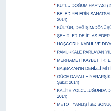
KUTLU DOĞUM HAFTASI (21
BELEDİYELERİN SANATSAL 
2014)
KÜLTÜR; DEĞİŞİM/DÖNÜŞÜM
ŞEHİRLER DE İFLAS EDER (
HOŞGÖRÜ; KABUL VE DİYAL
PAMUKKALE PARLAYAN YILD
MERHAMETİ KAYBETTİK; EM
BAŞBAKAN'IN DENİZLİ MİTİN
GÜCE DAYALI HİYERARŞİK
Şubat 2014)
KALİTE YOLCULUĞUNDA DE
2014)
METOT YANLIŞ İSE; SONUÇ