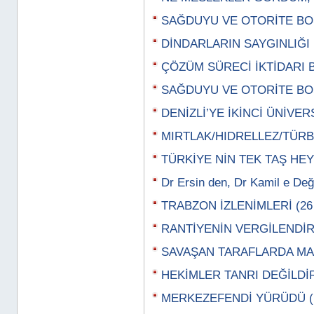
SAĞDUYU VE OTORİTE BOŞ
DİNDARLARIN SAYGINLIĞI (
ÇÖZÜM SÜRECİ İKTİDARI BE
SAĞDUYU VE OTORİTE BOŞ
DENİZLİ’YE İKİNCİ ÜNİVERS
MIRTLAK/HIDRELLEZ/TÜRBE
TÜRKİYE NİN TEK TAŞ HEYK
Dr Ersin den, Dr Kamil e Değ
TRABZON İZLENİMLERİ (26 
RANTİYENİN VERGİLENDİRİL
SAVAŞAN TARAFLARDA MAS
HEKİMLER TANRI DEĞİLDİR 
MERKEZEFENDİ YÜRÜDÜ (13