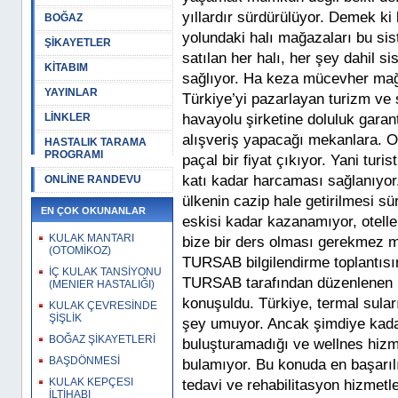
yıllardır sürdürülüyor. Demek ki b
BOĞAZ
yolundaki halı mağazaları bu sis
ŞİKAYETLER
satılan her halı, her şey dahil si
KİTABIM
sağlıyor. Ha keza mücevher mağa
YAYINLAR
Türkiye’yi pazarlayan turizm ve s
LİNKLER
havayolu şirketine doluluk garanti
alışveriş yapacağı mekanlara. O
HASTALIK TARAMA
PROGRAMI
paçal bir fiyat çıkıyor. Yani turi
katı kadar harcaması sağlanıyor
ONLİNE RANDEVU
ülkenin cazip hale getirilmesi sü
EN ÇOK OKUNANLAR
eskisi kadar kazanamıyor, otell
KULAK MANTARI
bize bir ders olması gerekmez m
(OTOMİKOZ)
TURSAB bilgilendirme toplantısı
İÇ KULAK TANSİYONU
TURSAB tarafından düzenlenen bi
(MENIER HASTALIĞI)
konuşuldu. Türkiye, termal sula
KULAK ÇEVRESİNDE
ŞİŞLİK
şey umuyor. Ancak şimdiye kadar
BOĞAZ ŞİKAYETLERİ
buluşturamadığı ve wellnes hiz
BAŞDÖNMESİ
bulamıyor. Bu konuda en başarılı
KULAK KEPÇESI
tedavi ve rehabilitasyon hizmetle
İLTİHABI