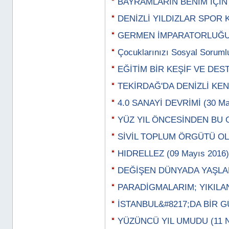
BAYRAMLARIN BENİM İÇİN 
DENİZLİ YILDIZLAR SPOR 
GERMEN İMPARATORLUĞU (2
Çocuklarınızı Sosyal Sorumlu
EĞİTİM BİR KEŞİF VE DEST
TEKİRDAĞ'DA DENİZLİ KENT
4.0 SANAYİ DEVRİMİ (30 Ma
YÜZ YIL ÖNCESİNDEN BU G
SİVİL TOPLUM ÖRGÜTÜ OLA
HIDRELLEZ (09 Mayıs 2016)
DEĞİŞEN DÜNYADA YAŞLAN
PARADİGMALARIM; YIKILAN
İSTANBUL&#8217;DA BİR GÜ
YÜZÜNCÜ YIL UMUDU (11 N