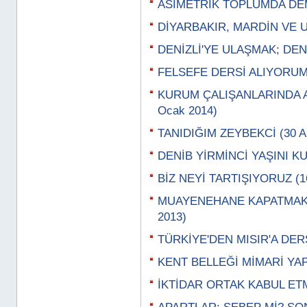
ASİMETRİK TOPLUMDA DEM
DİYARBAKIR, MARDİN VE UR
DENİZLİ'YE ULAŞMAK; DENİ
FELSEFE DERSİ ALIYORUM,
KURUM ÇALIŞANLARINDA 
Ocak 2014)
TANIDIĞIM ZEYBEKCİ (30 Ar
DENİB YİRMİNCİ YAŞINI KUT
BİZ NEYİ TARTIŞIYORUZ (16
MUAYENEHANE KAPATMAK; 
2013)
TÜRKİYE'DEN MISIR'A DERSL
KENT BELLEĞİ MİMARİ YAPI
İKTİDAR ORTAK KABUL ETM