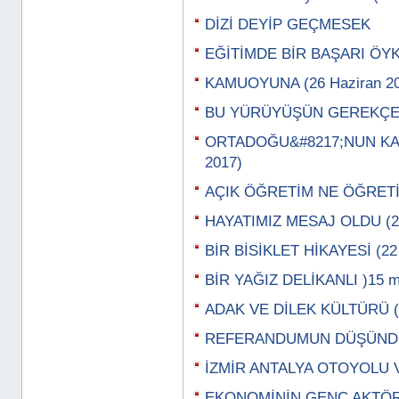
DİZİ DEYİP GEÇMESEK
EĞİTİMDE BİR BAŞARI ÖYK
KAMUOYUNA (26 Haziran 20
BU YÜRÜYÜŞÜN GEREKÇESİ
ORTADOĞU&#8217;NUN KAY
2017)
AÇIK ÖĞRETİM NE ÖĞRETİY
HAYATIMIZ MESAJ OLDU (29
BİR BİSİKLET HİKAYESİ (22
BİR YAĞIZ DELİKANLI )15 m
ADAK VE DİLEK KÜLTÜRÜ (0
REFERANDUMUN DÜŞÜNDÜR
İZMİR ANTALYA OTOYOLU VE
EKONOMİNİN GENÇ AKTÖRLE