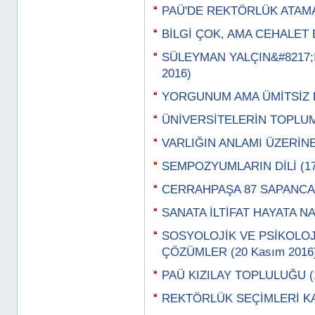
PAÜ'DE REKTÖRLÜK ATAMA 
BİLGİ ÇOK, AMA CEHALET 
SÜLEYMAN YALÇIN&#8217;I
2016)
YORGUNUM AMA ÜMİTSİZ DEĞ
ÜNİVERSİTELERİN TOPLUMA
VARLIĞIN ANLAMI ÜZERİNE
SEMPOZYUMLARIN DİLİ (17
CERRAHPAŞA 87 SAPANCA'D
SANATA İLTİFAT HAYATA N
SOSYOLOJİK VE PSİKOLOJ
ÇÖZÜMLER (20 Kasım 2016
PAÜ KIZILAY TOPLULUĞU (1
REKTÖRLÜK SEÇİMLERİ KAL