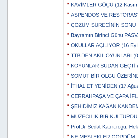
KAVİMLER GÖÇÜ (12 Kasım
ASPENDOS VE RESTORASYO
ÇÖZÜM SÜRECİNİN SONU (2
Bayramın Birinci Günü PASV
OKULLAR AÇILIYOR (16 Eylü
TTB'DEN AKIL OYUNLARI (07
KOYUNLAR SUDAN GEÇTİ (3
SOMUT BİR OLGU ÜZERİNDE
İTHAL ET YENİDEN (17 Ağus
CERRAHPAŞA VE ÇAPA İFLAS
ŞEHİDİMİZ KAĞAN KANDEMİ
MÜZECİLİK BİR KÜLTÜRDÜR
ProfDr Sedat Katırcıoğu; Hek
NE MESLEKLER GÖRDÜM, Z