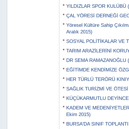
YILDIZLAR SPOR KULÜBÜ (
ÇAL YÖRESİ DERNEĞİ GECES
Yöresel Kültüre Sahip Çıkıl
Aralık 2015)
SOSYAL POLİTİKALAR VE TE
TARIM ARAZİLERİNİ KORUYAL
DR SEMA RAMAZANOĞLU (3
EĞİTİMDE KENDİMİZE ÖZGÜ 
HER TÜRLÜ TERÖRÜ KINIY
SAĞLIK TURİZMİ VE ÖTESİ 
KÜÇÜKARMUTLU DEYİNCE (
KADEM VE MEDENİYETLER
Ekim 2015)
BURSA'DA SINIF TOPLANTIS