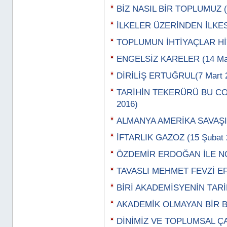
BİZ NASIL BİR TOPLUMUZ (0
İLKELER ÜZERİNDEN İLKESİ
TOPLUMUN İHTİYAÇLAR HİY
ENGELSİZ KARELER (14 Mar
DİRİLİŞ ERTUĞRUL(7 Mart 
TARİHİN TEKERÜRÜ BU CO
2016)
ALMANYA AMERİKA SAVAŞI (
İFTARLIK GAZOZ (15 Şubat 
ÖZDEMİR ERDOĞAN İLE NOS
TAVASLI MEHMET FEVZİ EFE
BİRİ AKADEMİSYENİN TARİF
AKADEMİK OLMAYAN BİR BİL
DİNİMİZ VE TOPLUMSAL ÇAT