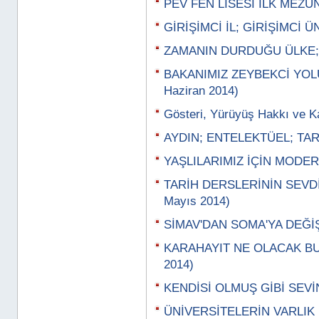
PEV FEN LİSESİ İLK MEZUN
GİRİŞİMCİ İL; GİRİŞİMCİ Ü
ZAMANIN DURDUĞU ÜLKE; H
BAKANIMIZ ZEYBEKCİ YOL
Haziran 2014)
Gösteri, Yürüyüş Hakkı ve K
AYDIN; ENTELEKTÜEL; TARA
YAŞLILARIMIZ İÇİN MODERN
TARİH DERSLERİNİN SEVDİ
Mayıs 2014)
SİMAV'DAN SOMA'YA DEĞİŞ
KARAHAYIT NE OLACAK BU 
2014)
KENDİSİ OLMUŞ GİBİ SEVİN
ÜNİVERSİTELERİN VARLIK N