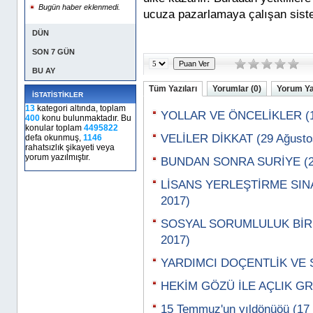
Bugün haber eklenmedi.
ucuza pazarlamaya çalışan siste
DÜN
SON 7 GÜN
BU AY
Tüm Yazıları
Yorumlar (0)
Yorum Y
İSTATİSTİKLER
13
kategori altında, toplam
YOLLAR VE ÖNCELİKLER (11
400
konu bulunmaktadır. Bu
konular toplam
4495822
VELİLER DİKKAT (29 Ağusto
defa okunmuş,
1146
rahatsızlık şikayeti veya
yorum yazılmıştır.
BUNDAN SONRA SURİYE (22
LİSANS YERLEŞTİRME SINA
2017)
SOSYAL SORUMLULUK BİR Y
2017)
YARDIMCI DOÇENTLİK VE S
HEKİM GÖZÜ İLE AÇLIK GR
15 Temmuz'un yıldönüöü (1