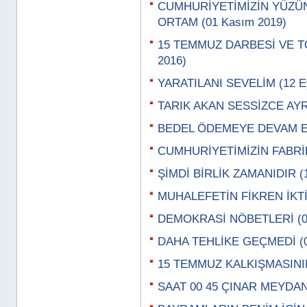
CUMHURİYETİMİZİN YÜZÜ
ORTAM (01 Kasım 2019)
15 TEMMUZ DARBESİ VE TO
2016)
YARATILANI SEVELİM (12 Ey
TARIK AKAN SESSİZCE AYRIL
BEDEL ÖDEMEYE DEVAM EDİ
CUMHURİYETİMİZİN FABRİKA
ŞİMDİ BİRLİK ZAMANIDIR (1
MUHALEFETİN FİKREN İKTİD
DEMOKRASİ NÖBETLERİ (08
DAHA TEHLİKE GEÇMEDİ (01
15 TEMMUZ KALKIŞMASININ
SAAT 00 45 ÇINAR MEYDANI