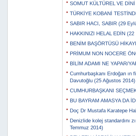
SOMUT KÜLTÜREL VE DİNİ 
TÜRKİYE KOBANİ TESTİNDE
SABIR HACI, SABIR (29 Eylü
HAKKINIZI HELAL EDİN (22 E
BENİM BAŞÖRTÜSÜ HİKAYEM
PRİMUM NON NOCERE ÖNCE 
BİLİM ADAMI NE YAPAR/YAPM
Cumhurbaşkanı Erdoğan ın fi
Davutoğlu (25 Ağustos 2014)
CUMHURBAŞKANI SEÇMEK L
BU BAYRAM AMASYA DA İDİK
Doç Dr Mustafa Karatepe Ha
Denizlide kolej standardını zı
Temmuz 2014)