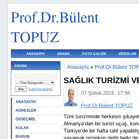
Prof.Dr.Bülent
TOPUZ
ANASAYFA
ARAMA
FOTO GALERİ
VİDEOLAR
ARAMA
Anasayfa
»
Prof.Dr.Bülent TO
SAĞLIK TURİZMİ VE
Gelişmiş Arama
07.Şubat.2016, 17:56
ANASAYFA
Prof.Dr.Bülent TOPUZ
ADRESLER
Türk turizminde herkesin şikayetç
ÖZGEÇMİŞ
Almanya’dan bir turist uçuş, ko
KULAK
Türkiye’de bir hafta tatil yapabi
BURUN
yaşamak mümkün değil belki de.