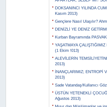
APARTLAR; SEBEP Mİ? SO
DOKSANINCI YILINDA CUM
Kasım 2013)
Gençlere Nasıl Ulaşılır? Ahm
DENİZLİ YE DENİZ GETİRME
Kurban Bayramında PASVAKd
YAŞATMAYA ÇALIŞTIĞIMIZ
(1 Ekim !013)
ALEVİLERİN TEMSİLİYETİND
2013)
İNANÇLARIMIZ; ENTROPİ V
2013)
Sade Vatandaş/Kullanıcı Gözü
ÜSTÜN YETENEKLİ ÇOCUĞU
Ağustos 2013)
Mısır dan Müslümanlar ve ins