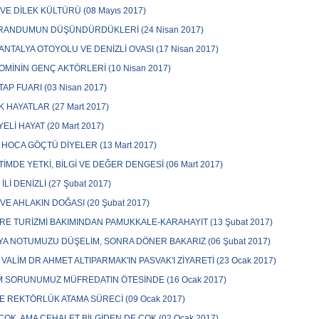
VE DİLEK KÜLTÜRÜ (08 Mayıs 2017)
RANDUMUN DÜŞÜNDÜRDÜKLERİ (24 Nisan 2017)
 ANTALYA OTOYOLU VE DENİZLİ OVASI (17 Nisan 2017)
MİNİN GENÇ AKTÖRLERİ (10 Nisan 2017)
TAP FUARI (03 Nisan 2017)
 HAYATLAR (27 Mart 2017)
YELİ HAYAT (20 Mart 2017)
HOCA GÖÇTÜ DİYELER (13 Mart 2017)
İMDE YETKİ, BİLGİ VE DEĞER DENGESİ (06 Mart 2017)
İLİ DENİZLİ (27 Şubat 2017)
 VE AHLAKIN DOĞASI (20 Şubat 2017)
E TURİZMİ BAKIMINDAN PAMUKKALE-KARAHAYIT (13 Şubat 2017)
A NOTUMUZU DÜŞELİM, SONRA DÖNER BAKARIZ (06 Şubat 2017)
 VALİM DR AHMET ALTIPARMAK'IN PASVAK'I ZİYARETİ (23 Ocak 2017)
M SORUNUMUZ MÜFREDATIN ÖTESİNDE (16 Ocak 2017)
E REKTÖRLÜK ATAMA SÜRECİ (09 Ocak 2017)
 ÇOK, AMA CEHALET BİLGİDEN DE ÇOK (02 Ocak 2017)