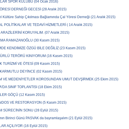
ZLAR SPOR KULÜBÜ (04 Ocak 2016)
ÖRESİ DERNEĞİ GECESİ (28 Aralık 2015)
l Kültüre Sahip Çıkılması Bağlamında Çal Yöresi Derneği (21 Aralık 2015)
L POLİTİKALAR VE TEDAVİ HİZMETLERİ ( 14 Aralık 2015)
 ARAZİLERİNİ KORUYALIM. (07 Aralık 2015)
MA RAMAZANOĞLU (30 Kasım 2015)
MDE KENDİMİZE ÖZGÜ BİLE DEĞİLİZ (23 Kasım 2015)
ÜRLÜ TERÖRÜ KINIYORUM (16 Kasım 2015)
K TURİZMİ VE ÖTESİ (09 Kasım 2015)
ARMUTLU DEYİNCE (02 Kasım 2015)
M VE MEDENİYETLER KOROSUNDAN UMUT DEVŞİRMEK (25 Ekim 2015)
'DA SINIF TOPLANTISI (18 Ekim 2015)
LER GÖÇÜ (12 Kasım 2015)
DOS VE RESTORASYON (5 Kasım 2015)
 SÜRECİNİN SONU (28 Eylül 2015)
ın Birinci Günü PASVAK da bayramlaşalım (21 Eylül 2015)
AR AÇILIYOR (16 Eylül 2015)