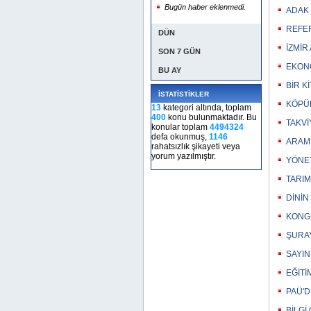
Bugün haber eklenmedi.
ADAK 
REFE
DÜN
İZMİR
SON 7 GÜN
EKONO
BU AY
BİR Kİ
İSTATİSTİKLER
KÖPÜK
13
kategori altında, toplam
400
konu bulunmaktadır. Bu
TAKVİ
konular toplam
4494324
defa okunmuş,
1146
ARAM 
rahatsızlık şikayeti veya
yorum yazılmıştır.
YÖNET
TARIM 
DİNİN
KONGR
ŞURAY
SAYIN
EĞİTİ
PAÜ'D
BİLGİ