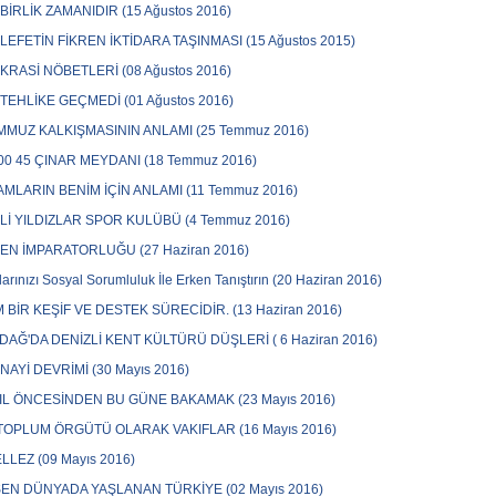
 BİRLİK ZAMANIDIR (15 Ağustos 2016)
EFETİN FİKREN İKTİDARA TAŞINMASI (15 Ağustos 2015)
RASİ NÖBETLERİ (08 Ağustos 2016)
TEHLİKE GEÇMEDİ (01 Ağustos 2016)
MMUZ KALKIŞMASININ ANLAMI (25 Temmuz 2016)
00 45 ÇINAR MEYDANI (18 Temmuz 2016)
MLARIN BENİM İÇİN ANLAMI (11 Temmuz 2016)
Lİ YILDIZLAR SPOR KULÜBÜ (4 Temmuz 2016)
N İMPARATORLUĞU (27 Haziran 2016)
arınızı Sosyal Sorumluluk İle Erken Tanıştırın (20 Haziran 2016)
M BİR KEŞİF VE DESTEK SÜRECİDİR. (13 Haziran 2016)
DAĞ'DA DENİZLİ KENT KÜLTÜRÜ DÜŞLERİ ( 6 Haziran 2016)
ANAYİ DEVRİMİ (30 Mayıs 2016)
IL ÖNCESİNDEN BU GÜNE BAKAMAK (23 Mayıs 2016)
 TOPLUM ÖRGÜTÜ OLARAK VAKIFLAR (16 Mayıs 2016)
LLEZ (09 Mayıs 2016)
EN DÜNYADA YAŞLANAN TÜRKİYE (02 Mayıs 2016)