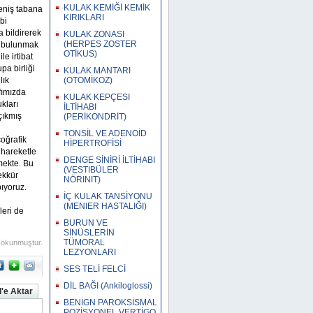
KULAK KEMİĞİ KEMİK
eniş tabana
KIRIKLARI
bi
a bildirerek
KULAK ZONASI
(HERPES ZOSTER
da bulunmak
OTİKUS)
e irtibat
pa birliği
KULAK MANTARI
lık
(OTOMİKOZ)
fımızda
KULAK KEPÇESI
kları
İLTİHABI
çıkmış
(PERİKONDRİT)
TONSİL VE ADENOİD
coğrafik
HİPERTROFİSİ
n hareketle
DENGE SİNİRİ İLTİHABI
mekte. Bu
(VESTIBÜLER
ekkür
NÖRINIT)
ıyoruz.
İÇ KULAK TANSİYONU
(MENIER HASTALIĞI)
leri de
BURUN VE
SİNÜSLERİN
TÜMORAL
 okunmuştur.
LEZYONLARI
SES TELİ FELCİ
DİL BAĞI (Ankiloglossi)
'e Aktar
BENİGN PAROKSİSMAL
POZİSYONEL VERTİGO