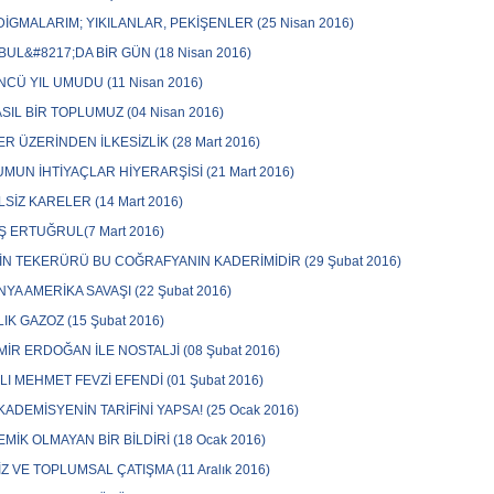
İGMALARIM; YIKILANLAR, PEKİŞENLER (25 Nisan 2016)
BUL&#8217;DA BİR GÜN (18 Nisan 2016)
CÜ YIL UMUDU (11 Nisan 2016)
ASIL BİR TOPLUMUZ (04 Nisan 2016)
ER ÜZERİNDEN İLKESİZLİK (28 Mart 2016)
MUN İHTİYAÇLAR HİYERARŞİSİ (21 Mart 2016)
SİZ KARELER (14 Mart 2016)
İŞ ERTUĞRUL(7 Mart 2016)
İN TEKERÜRÜ BU COĞRAFYANIN KADERİMİDİR (29 Şubat 2016)
YA AMERİKA SAVAŞI (22 Şubat 2016)
LIK GAZOZ (15 Şubat 2016)
İR ERDOĞAN İLE NOSTALJİ (08 Şubat 2016)
LI MEHMET FEVZİ EFENDİ (01 Şubat 2016)
AKADEMİSYENİN TARİFİNİ YAPSA! (25 Ocak 2016)
MİK OLMAYAN BİR BİLDİRİ (18 Ocak 2016)
İZ VE TOPLUMSAL ÇATIŞMA (11 Aralık 2016)