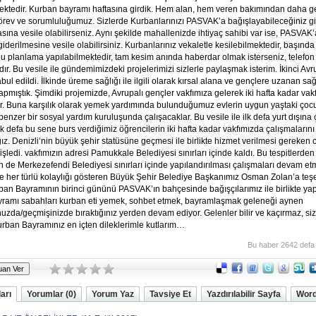
ktedir. Kurban bayramı haftasına girdik. Hem alan, hem veren bakımından daha g
örev ve sorumluluğumuz. Sizlerde Kurbanlarınızı PASVAK’a bağışlayabileceğiniz gi
ına vesile olabilirseniz. Aynı şekilde mahallenizde ihtiyaç sahibi var ise, PASVAK’
 giderilmesine vesile olabilirsiniz. Kurbanlarınız vekaletle kesilebilmektedir, başın
bu planlama yapılabilmektedir, tam kesim anında haberdar olmak isterseniz, telefon il
ır. Bu vesile ile gündemimizdeki projelerimizi sizlerle paylaşmak isterim. İkinci Avru
bul edildi. İlkinde üreme sağlığı ile ilgili olarak kırsal alana ve gençlere uzanan sağ
yapmıştık. Şimdiki projemizde, Avrupalı gençler vakfımıza gelerek iki hafta kadar vak
ar. Buna karşılık olarak yemek yardımında bulunduğumuz evlerin uygun yaştaki çocu
enzer bir sosyal yardım kuruluşunda çalışacaklar. Bu vesile ile ilk defa yurt dışına 
İlk defa bu sene burs verdiğimiz öğrencilerin iki hafta kadar vakfımızda çalışmalarını
z. Denizli’nin büyük şehir statüsüne geçmesi ile birlikte hizmet verilmesi gereken 
nişledi. vakfımızın adresi Pamukkale Belediyesi sınırları içinde kaldı. Bu tespitlerde
in de Merkezefendi Belediyesi sınırları içinde yapılandırılması çalışmaları devam et
e her türlü kolaylığı gösteren Büyük Şehir Belediye Başkanımız Osman Zolan’a teş
ban Bayramının birinci gününü PASVAK’ın bahçesinde bağışçılarımız ile birlikte yap
ramı sabahları kurban eti yemek, sohbet etmek, bayramlaşmak geleneği aynen
zda/geçmişinizde bıraktığınız yerden devam ediyor. Gelenler bilir ve kaçırmaz, siz
urban Bayramınız en içten dileklerimle kutlarım…
Bu haber 2642 defa
arı
Yorumlar (0)
Yorum Yaz
Tavsiye Et
Yazdırılabilir Sayfa
Word