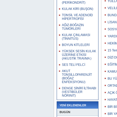
YOLLA
(PERİKONDRİT)
VELİL
KULAK KİRİ (BUŞON)
TONSİL VE ADENOİD
BUNDA
HİPERTROFİSİ
LİSAN
AĞIZ-BOĞAZIN
TÜMÖRLERİ
SOSYA
KULAK ÇINLAMASI
YARDI
(TİNNİTUS)
HEKİM
BOYUN KİTLELERİ
15 Te
YÜKSEK SESİN KULAK
ÜZERİNE ETKİSİ
DİZİ 
(AKUSTİK TRAVMA )
EĞİTİ
SES TELİ FELCİ
AKUT
KAMUO
TONSİLLOFARENJİT
(BOĞAZ
BU YÜ
ENFEKSİYONU)
ORTAD
DENGE SİNİRİ İLTİHABI
(VESTIBÜLER
AÇIK 
NÖRINIT)
HAYAT
YENİ EKLENENLER
BİR B
BUGÜN
BİR Y