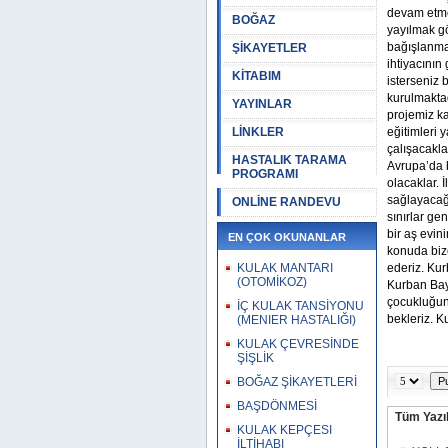
devam etme
BOĞAZ
yayılmak g
bağışlanmas
ŞİKAYETLER
ihtiyacının
KİTABIM
isterseniz 
kurulmaktad
YAYINLAR
projemiz ka
LİNKLER
eğitimleri 
çalışacakl
HASTALIK TARAMA
Avrupa’da b
PROGRAMI
olacaklar. 
sağlayacağı
ONLİNE RANDEVU
sınırlar ge
bir aş evin
EN ÇOK OKUNANLAR
konuda biz
KULAK MANTARI
ederiz. Kur
(OTOMİKOZ)
Kurban Bay
çocukluğunu
İÇ KULAK TANSİYONU
bekleriz. K
(MENIER HASTALIĞI)
KULAK ÇEVRESİNDE
ŞİŞLİK
BOĞAZ ŞİKAYETLERİ
BAŞDÖNMESİ
Tüm Yazıl
KULAK KEPÇESI
İLTİHABI