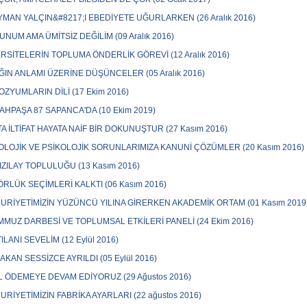
MAN YALÇIN&#8217;I EBEDİYETE UĞURLARKEN (26 Aralık 2016)
NUM AMA ÜMİTSİZ DEĞİLİM (09 Aralık 2016)
RSİTELERİN TOPLUMA ÖNDERLİK GÖREVİ (12 Aralık 2016)
ĞIN ANLAMI ÜZERİNE DÜŞÜNCELER (05 Aralık 2016)
ZYUMLARIN DİLİ (17 Ekim 2016)
HPAŞA 87 SAPANCA'DA (10 Ekim 2019)
A İLTİFAT HAYATA NAİF BİR DOKUNUŞTUR (27 Kasım 2016)
LOJİK VE PSİKOLOJİK SORUNLARIMIZA KANUNİ ÇÖZÜMLER (20 Kasım 2016)
IZILAY TOPLULUĞU (13 Kasım 2016)
RLÜK SEÇİMLERİ KALKTI (06 Kasım 2016)
RİYETİMİZİN YÜZÜNCÜ YILINA GİRERKEN AKADEMİK ORTAM (01 Kasım 2019
MMUZ DARBESİ VE TOPLUMSAL ETKİLERİ PANELİ (24 Ekim 2016)
ILANI SEVELİM (12 Eylül 2016)
 AKAN SESSİZCE AYRILDI (05 Eylül 2016)
 ÖDEMEYE DEVAM EDİYORUZ (29 Ağustos 2016)
RİYETİMİZİN FABRİKA AYARLARI (22 ağustos 2016)