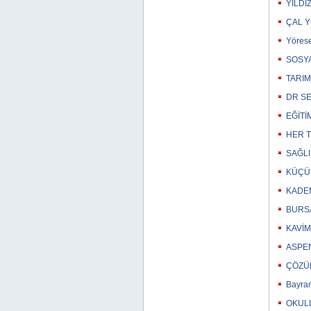
YILDI
ÇAL Y
Yörese
SOSYA
TARIM
DR SE
EĞİTİ
HER T
SAĞLI
KÜÇÜK
KADE
BURSA
KAVİM
ASPEN
ÇÖZÜM
Bayram
OKULL