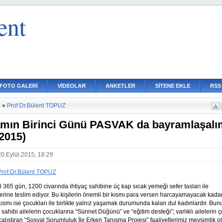
ent
FOTO GALERİ
VİDEOLAR
ANKETLER
SİTENE EKLE
RSS
a
»
Prof.Dr.Bülent TOPUZ
mın Birinci Günü PASVAK da bayramlaşalı
 2015)
20.Eylül.2015, 18:29
Prof.Dr.Bülent TOPUZ
 365 gün, 1200 civarında ihtiyaç sahibine üç kap sıcak yemeği sefer tasları ile
lerine teslim ediyor. Bu kişilerin önemli bir kısmı para versen harcayamayacak kadar
 kısmı ise çocukları ile birlikte yalnız yaşamak durumunda kalan dul kadınlardır. Bun
ç sahibi ailelerin çocuklarına “Sünnet Düğünü” ve “eğitim desteği”; varlıklı ailelerin ç
 çalıştıran “Sosyal Sorumluluk İle Erken Tanışma Projesi” faaliyetlerimiz mevsimlik o