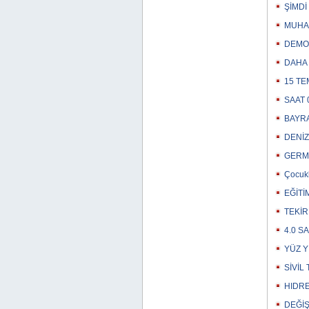
ŞİMDİ
MUHAL
DEMOK
DAHA 
15 TE
SAAT 
BAYRA
DENİZ
GERME
Çocukl
EĞİTİ
TEKİR
4.0 S
YÜZ Y
SİVİL
HIDRE
DEĞİŞ