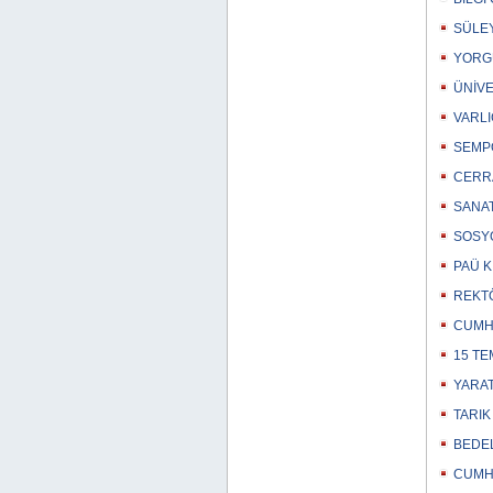
SÜLEY
YORGU
ÜNİVE
VARLI
SEMPO
CERRA
SANAT
SOSYO
PAÜ K
REKTÖ
CUMHU
15 TE
YARAT
TARIK
BEDEL
CUMHU