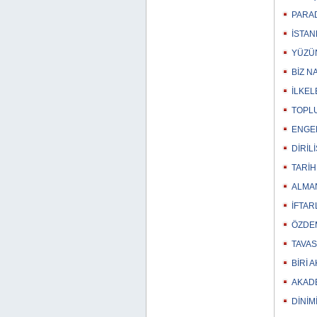
PARAD
İSTAN
YÜZÜN
BİZ N
İLKEL
TOPLU
ENGEL
DİRİL
TARİH
ALMAN
İFTAR
ÖZDEM
TAVAS
BİRİ 
AKADE
DİNİM