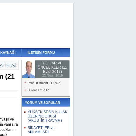
 KAYNAĞI
İLETİŞİM FORMU
YOLLAR VE
ÖNCELİKLER (11
Eylül 2017)
m (21
22.Nisan.2019
Prof.Dr.Bülent TOPUZ
Bülent TOPUZ
YORUM VE SORULAR
YÜKSEK SESİN KULAK
ÜZERİNE ETKİSİ
 yaşlı ve
(AKUSTİK TRAVMA )
un yanı sıra
ŞİKAYETLER ve
ocuklarını
ANLAMLARI
larak