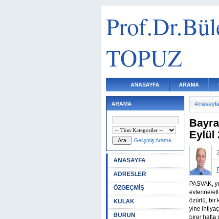
Prof.Dr.Bül
TOPUZ
ANASAYFA
ARAMA
ARAMA
Anasayf
Bayra
Eylül
Gelişmiş Arama
ANASAYFA
ADRESLER
PASVAK, yıl
ÖZGEÇMİŞ
evlerine/el
özürlü, bir
KULAK
yine ihtiya
BURUN
birer hafta