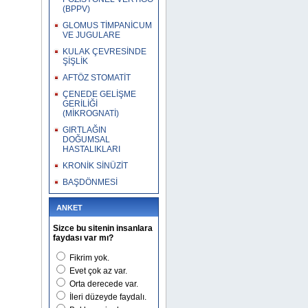
(BPPV)
GLOMUS TİMPANİCUM
VE JUGULARE
KULAK ÇEVRESİNDE
ŞİŞLİK
AFTÖZ STOMATİT
ÇENEDE GELİŞME
GERİLİĞİ
(MİKROGNATİ)
GIRTLAĞIN
DOĞUMSAL
HASTALIKLARI
KRONİK SİNÜZİT
BAŞDÖNMESİ
ANKET
Sizce bu sitenin insanlara
faydası var mı?
Fikrim yok.
Evet çok az var.
Orta derecede var.
İleri düzeyde faydalı.