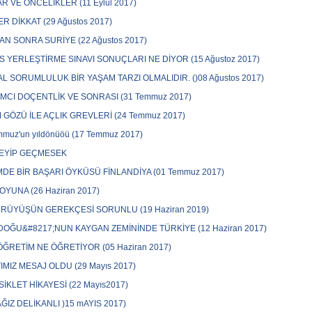
R VE ÖNCELİKLER (11 Eylül 2017)
ER DİKKAT (29 Ağustos 2017)
N SONRA SURİYE (22 Ağustos 2017)
S YERLEŞTİRME SINAVI SONUÇLARI NE DİYOR (15 Ağustoz 2017)
L SORUMLULUK BİR YAŞAM TARZI OLMALIDIR. ()08 Ağustos 2017)
MCI DOÇENTLİK VE SONRASI (31 Temmuz 2017)
 GÖZÜ İLE AÇLIK GREVLERİ (24 Temmuz 2017)
mmuz'un yıldönüöü (17 Temmuz 2017)
DEYİP GEÇMESEK
MDE BİR BAŞARI ÖYKÜSÜ FİNLANDİYA (01 Temmuz 2017)
YUNA (26 Haziran 2017)
RÜYÜŞÜN GEREKÇESİ SORUNLU (19 Haziran 2019)
OĞU&#8217;NUN KAYGAN ZEMİNİNDE TÜRKİYE (12 Haziran 2017)
ÖĞRETİM NE ÖĞRETİYOR (05 Haziran 2017)
IMIZ MESAJ OLDU (29 Mayıs 2017)
İSİKLET HİKAYESİ (22 Mayıs2017)
AĞIZ DELİKANLI )15 mAYIS 2017)