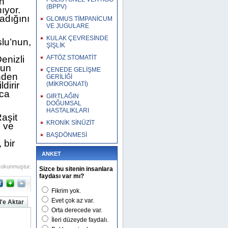
en
(BPPV)
ıyor.
adığını
GLOMUS TİMPANİCUM
VE JUGULARE
KULAK ÇEVRESİNDE
lu’nun,
ŞİŞLİK
enizli
AFTÖZ STOMATİT
nun
ÇENEDE GELİŞME
nden
GERİLİĞİ
dirir
(MİKROGNATİ)
nca
GIRTLAĞIN
DOĞUMSAL
HASTALIKLARI
aşit
KRONİK SİNÜZİT
ı ve
BAŞDÖNMESİ
 bir
ANKET
 okunmuştur.
Sizce bu sitenin insanlara
faydası var mı?
Fikrim yok.
Evet çok az var.
'e Aktar
Orta derecede var.
İleri düzeyde faydalı.