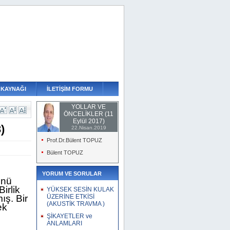
 KAYNAĞI
İLETİŞİM FORMU
YOLLAR VE
ÖNCELİKLER (11
Eylül 2017)
)
22.Nisan.2019
Prof.Dr.Bülent TOPUZ
Bülent TOPUZ
YORUM VE SORULAR
ünü
irlik
YÜKSEK SESİN KULAK
ış. Bir
ÜZERİNE ETKİSİ
(AKUSTİK TRAVMA )
ek
ŞİKAYETLER ve
ANLAMLARI