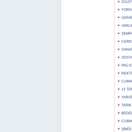
SÜLEY
YORGU
ÜNİVE
VARLI
SEMPO
CERRA
SANAT
SOSYO
PAÜ K
REKTÖ
CUMHU
15 TE
YARAT
TARIK
BEDEL
CUMHU
ŞİMDİ