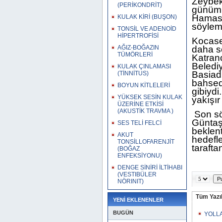
Zeybek
(PERİKONDRİT)
günümü
Hamase
KULAK KİRİ (BUŞON)
söylem
TONSİL VE ADENOİD
HİPERTROFİSİ
Kocase
AĞIZ-BOĞAZIN
daha s
TÜMÖRLERİ
Katranc
Beledi
KULAK ÇINLAMASI
Basiad
(TİNNİTUS)
bahsede
BOYUN KİTLELERİ
gibiydi
YÜKSEK SESİN KULAK
yakışı
ÜZERİNE ETKİSİ
(AKUSTİK TRAVMA )
Son sö
Güntaş 
SES TELİ FELCİ
beklent
AKUT
hedefle
TONSİLLOFARENJİT
taraft
(BOĞAZ
ENFEKSİYONU)
DENGE SİNİRİ İLTİHABI
(VESTIBÜLER
NÖRINIT)
Tüm Yazıl
YENİ EKLENENLER
BUGÜN
YOLLA