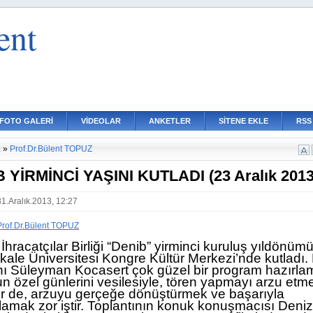
ent
FOTO GALERİ
VİDEOLAR
ANKETLER
SİTENE EKLE
RSS
a
»
Prof.Dr.Bülent TOPUZ
 YİRMİNCİ YAŞINI KUTLADI (23 Aralık 2013
31.Aralık.2013, 12:27
Prof.Dr.Bülent TOPUZ
 İhracatçılar Birliği “Denib” yirminci kuruluş yıldönüm
le Üniversitesi Kongre Kültür Merkezi’nde kutladı. B
ı Süleyman Kocasert çok güzel bir program hazırlam
n özel günlerini vesilesiyle, tören yapmayı arzu etm
ir de, arzuyu gerçeğe dönüştürmek ve başarıyla
amak zor iştir. Toplantının konuk konuşmacısı Deniz