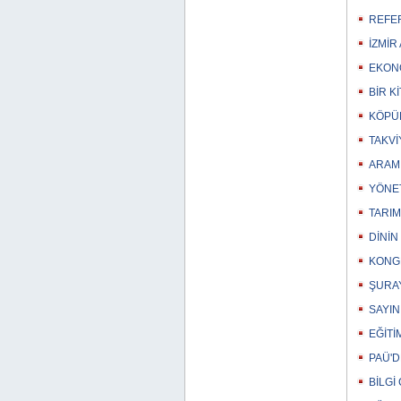
REFE
İZMİR
EKONO
BİR Kİ
KÖPÜK
TAKVİ
ARAM 
YÖNET
TARIM 
DİNİN
KONGR
ŞURAY
SAYIN
EĞİTİ
PAÜ'D
BİLGİ