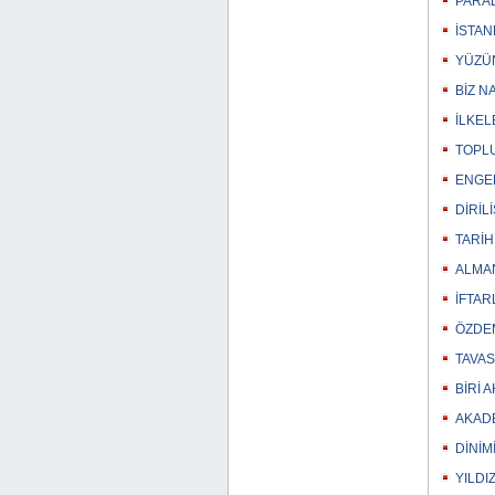
PARAD
İSTAN
YÜZÜN
BİZ N
İLKEL
TOPLU
ENGEL
DİRİL
TARİH
ALMAN
İFTAR
ÖZDEM
TAVAS
BİRİ 
AKADE
DİNİM
YILDI