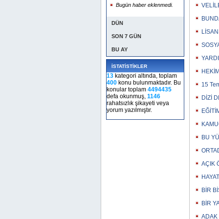
Bugün haber eklenmedi.
VELİL
BUNDA
DÜN
LİSAN
SON 7 GÜN
SOSYA
BU AY
YARDI
İSTATİSTİKLER
HEKİM
13
kategori altında, toplam
400
konu bulunmaktadır. Bu
15 Te
konular toplam
4494435
defa okunmuş,
1146
DİZİ 
rahatsızlık şikayeti veya
yorum yazılmıştır.
EĞİTİ
KAMUO
BU YÜ
ORTAD
AÇIK 
HAYAT
BİR B
BİR Y
ADAK 