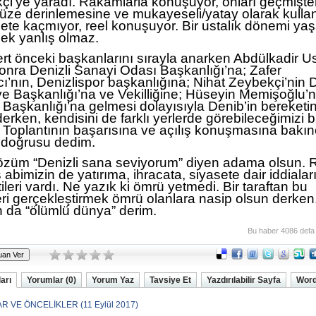
çi’ye yaradı. Rakamlarla konuşuyor, onları geçmişt
ze derinlemesine ve mukayeseli/yatay olarak kullan
te kaçmıyor, reel konuşuyor. Bir ustalık dönemi yaş
ek yanlış olmaz.
rt önceki başkanlarını sırayla anarken Abdülkadir Us
onra Denizli Sanayi Odası Başkanlığı’na; Zafer
ı’nın, Denizlispor başkanlığına; Nihat Zeybekçi’nin D
ye Başkanlığı’na ve Vekilliğine; Hüseyin Memişoğlu’
 Başkanlığı’na gelmesi dolayısıyla Denib’in bereketi
rken, kendisini de farklı yerlerde görebileceğimizi bil
. Toplantının başarısına ve açılış konuşmasına bakı
r doğrusu dedim.
züm “Denizli sana seviyorum” diyen adama olsun. R
abimizin de yatırıma, ihracata, siyasete dair iddialar
ileri vardı. Ne yazık ki ömrü yetmedi. Bir taraftan bu
ri gerçekleştirmek ömrü olanlara nasip olsun derken,
an da “ölümlü dünya” derim.
Bu haber 4086 defa
arı
Yorumlar (0)
Yorum Yaz
Tavsiye Et
Yazdırılabilir Sayfa
Word
R VE ÖNCELİKLER (11 Eylül 2017)