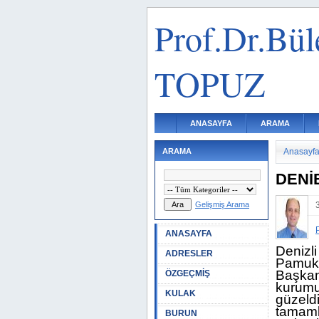
Prof.Dr.Bül
TOPUZ
ANASAYFA
ARAMA
ARAMA
Anasayf
DENİB
Gelişmiş Arama
ANASAYFA
Denizli
ADRESLER
Pamukka
Başkan
ÖZGEÇMİŞ
kurumu
KULAK
güzeld
tamaml
BURUN