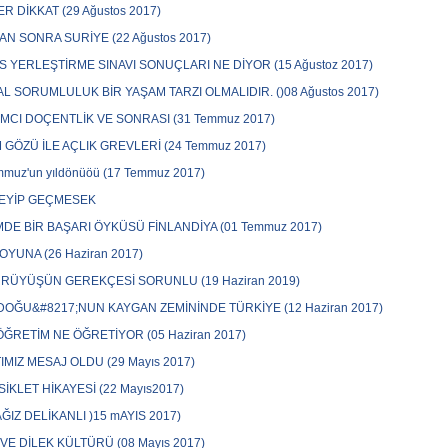
ER DİKKAT (29 Ağustos 2017)
N SONRA SURİYE (22 Ağustos 2017)
S YERLEŞTİRME SINAVI SONUÇLARI NE DİYOR (15 Ağustoz 2017)
L SORUMLULUK BİR YAŞAM TARZI OLMALIDIR. ()08 Ağustos 2017)
MCI DOÇENTLİK VE SONRASI (31 Temmuz 2017)
 GÖZÜ İLE AÇLIK GREVLERİ (24 Temmuz 2017)
mmuz'un yıldönüöü (17 Temmuz 2017)
DEYİP GEÇMESEK
MDE BİR BAŞARI ÖYKÜSÜ FİNLANDİYA (01 Temmuz 2017)
YUNA (26 Haziran 2017)
RÜYÜŞÜN GEREKÇESİ SORUNLU (19 Haziran 2019)
OĞU&#8217;NUN KAYGAN ZEMİNİNDE TÜRKİYE (12 Haziran 2017)
ÖĞRETİM NE ÖĞRETİYOR (05 Haziran 2017)
IMIZ MESAJ OLDU (29 Mayıs 2017)
İSİKLET HİKAYESİ (22 Mayıs2017)
AĞIZ DELİKANLI )15 mAYIS 2017)
VE DİLEK KÜLTÜRÜ (08 Mayıs 2017)