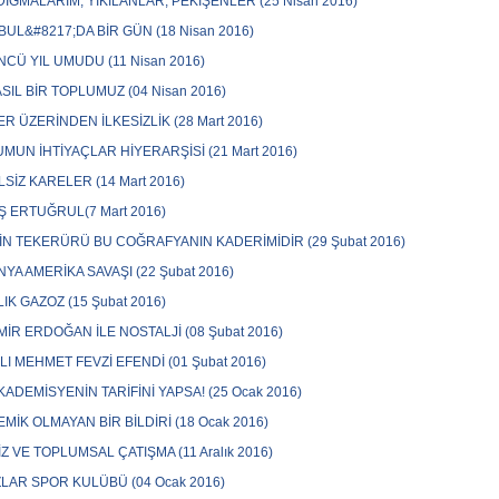
İGMALARIM; YIKILANLAR, PEKİŞENLER (25 Nisan 2016)
BUL&#8217;DA BİR GÜN (18 Nisan 2016)
CÜ YIL UMUDU (11 Nisan 2016)
ASIL BİR TOPLUMUZ (04 Nisan 2016)
ER ÜZERİNDEN İLKESİZLİK (28 Mart 2016)
MUN İHTİYAÇLAR HİYERARŞİSİ (21 Mart 2016)
SİZ KARELER (14 Mart 2016)
İŞ ERTUĞRUL(7 Mart 2016)
İN TEKERÜRÜ BU COĞRAFYANIN KADERİMİDİR (29 Şubat 2016)
YA AMERİKA SAVAŞI (22 Şubat 2016)
LIK GAZOZ (15 Şubat 2016)
İR ERDOĞAN İLE NOSTALJİ (08 Şubat 2016)
LI MEHMET FEVZİ EFENDİ (01 Şubat 2016)
AKADEMİSYENİN TARİFİNİ YAPSA! (25 Ocak 2016)
MİK OLMAYAN BİR BİLDİRİ (18 Ocak 2016)
İZ VE TOPLUMSAL ÇATIŞMA (11 Aralık 2016)
ZLAR SPOR KULÜBÜ (04 Ocak 2016)