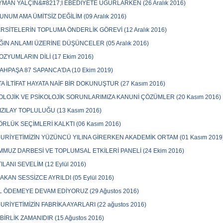
MAN YALÇIN&#8217;I EBEDİYETE UĞURLARKEN (26 Aralık 2016)
NUM AMA ÜMİTSİZ DEĞİLİM (09 Aralık 2016)
RSİTELERİN TOPLUMA ÖNDERLİK GÖREVİ (12 Aralık 2016)
ĞIN ANLAMI ÜZERİNE DÜŞÜNCELER (05 Aralık 2016)
ZYUMLARIN DİLİ (17 Ekim 2016)
HPAŞA 87 SAPANCA'DA (10 Ekim 2019)
A İLTİFAT HAYATA NAİF BİR DOKUNUŞTUR (27 Kasım 2016)
LOJİK VE PSİKOLOJİK SORUNLARIMIZA KANUNİ ÇÖZÜMLER (20 Kasım 2016)
IZILAY TOPLULUĞU (13 Kasım 2016)
RLÜK SEÇİMLERİ KALKTI (06 Kasım 2016)
RİYETİMİZİN YÜZÜNCÜ YILINA GİRERKEN AKADEMİK ORTAM (01 Kasım 2019
MMUZ DARBESİ VE TOPLUMSAL ETKİLERİ PANELİ (24 Ekim 2016)
ILANI SEVELİM (12 Eylül 2016)
 AKAN SESSİZCE AYRILDI (05 Eylül 2016)
 ÖDEMEYE DEVAM EDİYORUZ (29 Ağustos 2016)
RİYETİMİZİN FABRİKA AYARLARI (22 ağustos 2016)
 BİRLİK ZAMANIDIR (15 Ağustos 2016)