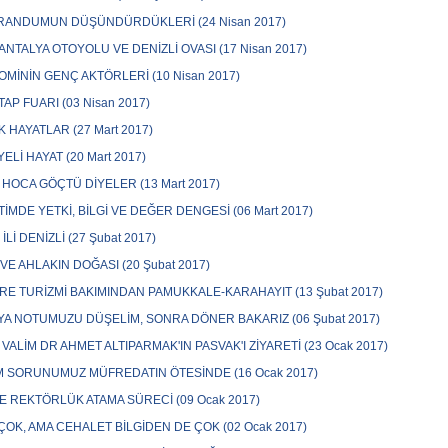
RANDUMUN DÜŞÜNDÜRDÜKLERİ (24 Nisan 2017)
 ANTALYA OTOYOLU VE DENİZLİ OVASI (17 Nisan 2017)
MİNİN GENÇ AKTÖRLERİ (10 Nisan 2017)
TAP FUARI (03 Nisan 2017)
 HAYATLAR (27 Mart 2017)
YELİ HAYAT (20 Mart 2017)
HOCA GÖÇTÜ DİYELER (13 Mart 2017)
İMDE YETKİ, BİLGİ VE DEĞER DENGESİ (06 Mart 2017)
İLİ DENİZLİ (27 Şubat 2017)
 VE AHLAKIN DOĞASI (20 Şubat 2017)
E TURİZMİ BAKIMINDAN PAMUKKALE-KARAHAYIT (13 Şubat 2017)
A NOTUMUZU DÜŞELİM, SONRA DÖNER BAKARIZ (06 Şubat 2017)
 VALİM DR AHMET ALTIPARMAK'IN PASVAK'I ZİYARETİ (23 Ocak 2017)
M SORUNUMUZ MÜFREDATIN ÖTESİNDE (16 Ocak 2017)
E REKTÖRLÜK ATAMA SÜRECİ (09 Ocak 2017)
 ÇOK, AMA CEHALET BİLGİDEN DE ÇOK (02 Ocak 2017)