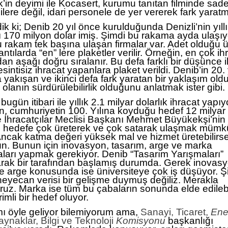
’in deyimi ile Kocasert, kurumu tanıtan filminde sad
ilere değil, idari personele de yer vererek fark yaratmı
k ki; Denib 20 yıl önce kurulduğunda Denizli’nin yıll
ı 170 milyon dolar imiş. Şimdi bu rakama ayda ulaşıy
 rakam tek başına ulaşan firmalar var. Adet olduğu 
antılarda “en” lere plaketler verilir. Örneğin, en çok ih
n aşağı doğru sıralanır. Bu defa farklı bir düşünce i
kesintisiz ihracat yapanlara plaket verildi. Denib’in 20.
 yakışan ve ikinci defa fark yaratan bir yaklaşım oldu
olanın sürdürülebilirlik olduğunu anlatmak ister gibi.
 bugün itibari ile yıllık 2.1 milyar dolarlık ihracat yapı
n, cumhuriyetin 100. Yılına koyduğu hedef 12 milyar 
e İhracatçılar Meclisi Başkanı Mehmet Büyükekşi’nin 
bu hedefe çok üreterek ve çok satarak ulaşmak müm
Ancak katma değeri yüksek mal ve hizmet üretebilirs
. Bunun için inovasyon, tasarım, arge ve marka
aları yapmak gerekiyor. Denib “Tasarım Yarışmaları”
arak bir tarafından başlamış durumda. Gerek inovasy
e arge konusunda ise üniversiteye çok iş düşüyor. 
heyecan verisi bir gelişme duymuş değiliz. Merakla
oruz. Marka ise tüm bu çabaların sonunda elde edileb
imli bir hedef oluyor.
ı öyle geliyor bilemiyorum ama,
Sanayi, Ticaret,
Ener
aynaklar, Bilgi ve Teknoloji
Komisyonu
başkanlığı