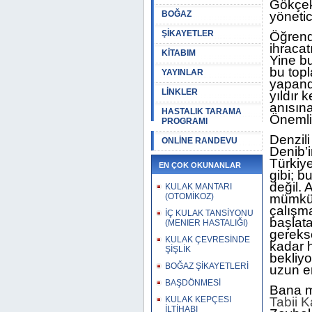
Gökçek
BOĞAZ
yönetic
ŞİKAYETLER
Öğrendi
ihracat
KİTABIM
Yine bu
bu topl
YAYINLAR
yapanda
LİNKLER
yıldır 
anısına
HASTALIK TARAMA
Önemli 
PROGRAMI
Denzili
ONLİNE RANDEVU
Denib’i
Türkiy
EN ÇOK OKUNANLAR
gibi; 
değil. 
KULAK MANTARI
(OTOMİKOZ)
mümkün
çalışm
İÇ KULAK TANSİYONU
başlat
(MENIER HASTALIĞI)
gereks
KULAK ÇEVRESİNDE
kadar 
ŞİŞLİK
bekliy
BOĞAZ ŞİKAYETLERİ
uzun er
BAŞDÖNMESİ
Bana m
KULAK KEPÇESI
Tabii K
İLTİHABI