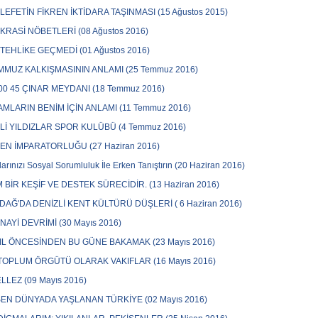
EFETİN FİKREN İKTİDARA TAŞINMASI (15 Ağustos 2015)
RASİ NÖBETLERİ (08 Ağustos 2016)
TEHLİKE GEÇMEDİ (01 Ağustos 2016)
MMUZ KALKIŞMASININ ANLAMI (25 Temmuz 2016)
00 45 ÇINAR MEYDANI (18 Temmuz 2016)
MLARIN BENİM İÇİN ANLAMI (11 Temmuz 2016)
Lİ YILDIZLAR SPOR KULÜBÜ (4 Temmuz 2016)
N İMPARATORLUĞU (27 Haziran 2016)
arınızı Sosyal Sorumluluk İle Erken Tanıştırın (20 Haziran 2016)
M BİR KEŞİF VE DESTEK SÜRECİDİR. (13 Haziran 2016)
DAĞ'DA DENİZLİ KENT KÜLTÜRÜ DÜŞLERİ ( 6 Haziran 2016)
ANAYİ DEVRİMİ (30 Mayıs 2016)
IL ÖNCESİNDEN BU GÜNE BAKAMAK (23 Mayıs 2016)
 TOPLUM ÖRGÜTÜ OLARAK VAKIFLAR (16 Mayıs 2016)
LLEZ (09 Mayıs 2016)
EN DÜNYADA YAŞLANAN TÜRKİYE (02 Mayıs 2016)