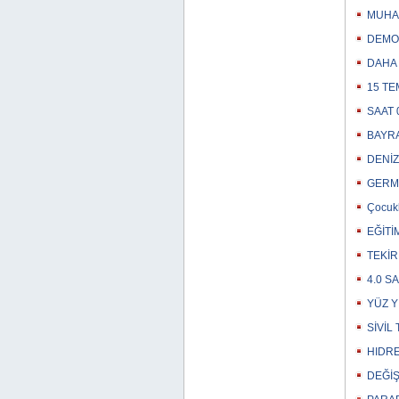
MUHAL
DEMOK
DAHA 
15 TE
SAAT 
BAYRA
DENİZ
GERME
Çocukl
EĞİTİ
TEKİR
4.0 S
YÜZ Y
SİVİL
HIDRE
DEĞİŞ