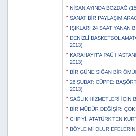
NİSAN AYINDA BOZDAĞ (15 
SANAT BİR PAYLAŞIM ARACI
IŞIKLARI 24 SAAT YANAN B
DENİZLİ BASKETBOL AMATÖ
2013)
KARAHAYIT'A PAÜ HASTANES
2013)
BİR GÜNE SIĞAN BİR ÖMÜR 
28 ŞUBAT; CÜPPE; BAŞÖRT
2013)
SAĞLIK HİZMETLERİ İÇİN B
BİR MÜDÜR DEĞİŞİR; ÇOK Ş
CHP'Yİ, ATATÜRK'TEN KURT
BÖYLE Mİ OLUR EFELERİN B