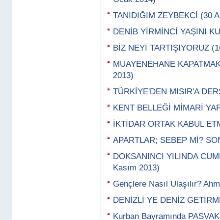
TANIDIĞIM ZEYBEKCİ (30 Ar
DENİB YİRMİNCİ YAŞINI KUT
BİZ NEYİ TARTIŞIYORUZ (16
MUAYENEHANE KAPATMAK; 
2013)
TÜRKİYE'DEN MISIR'A DERSL
KENT BELLEĞİ MİMARİ YAPI
İKTİDAR ORTAK KABUL ETM
APARTLAR; SEBEP Mİ? SO
DOKSANINCI YILINDA CUM
Kasım 2013)
Gençlere Nasıl Ulaşılır? Ahm
DENİZLİ YE DENİZ GETİRME
Kurban Bayramında PASVAKd