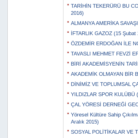
TARİHİN TEKERÜRÜ BU CO
2016)
ALMANYA AMERİKA SAVAŞI (
İFTARLIK GAZOZ (15 Şubat 
ÖZDEMİR ERDOĞAN İLE NOS
TAVASLI MEHMET FEVZİ EFE
BİRİ AKADEMİSYENİN TARİF
AKADEMİK OLMAYAN BİR BİL
DİNİMİZ VE TOPLUMSAL ÇAT
YILDIZLAR SPOR KULÜBÜ (
ÇAL YÖRESİ DERNEĞİ GECES
Yöresel Kültüre Sahip Çıkıl
Aralık 2015)
SOSYAL POLİTİKALAR VE TE