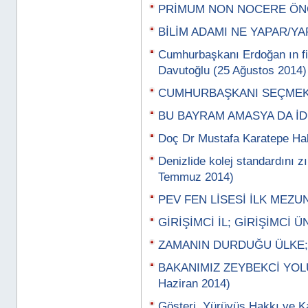
PRİMUM NON NOCERE ÖNCE 
BİLİM ADAMI NE YAPAR/YAPM
Cumhurbaşkanı Erdoğan ın fi
Davutoğlu (25 Ağustos 2014)
CUMHURBAŞKANI SEÇMEK L
BU BAYRAM AMASYA DA İDİK
Doç Dr Mustafa Karatepe Ha
Denizlide kolej standardını zı
Temmuz 2014)
PEV FEN LİSESİ İLK MEZUN
GİRİŞİMCİ İL; GİRİŞİMCİ Ü
ZAMANIN DURDUĞU ÜLKE; H
BAKANIMIZ ZEYBEKCİ YOL
Haziran 2014)
Gösteri, Yürüyüş Hakkı ve K