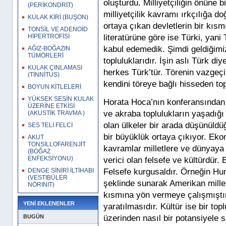
oluşturdu. Milliyetçiliğin önüne
(PERİKONDRİT)
milliyetçilik kavramı ırkçılığa do
KULAK KİRİ (BUŞON)
ortaya çıkan devletlerin bir kısm
TONSİL VE ADENOİD
literatürüne göre ise Türki, yan
HİPERTROFİSİ
kabul edemedik. Şimdi geldiğimi
AĞIZ-BOĞAZIN
TÜMÖRLERİ
topluluklarıdır. İşin aslı Türk diy
KULAK ÇINLAMASI
herkes Türk’tür. Törenin vazgeç
(TİNNİTUS)
kendini töreye bağlı hisseden to
BOYUN KİTLELERİ
YÜKSEK SESİN KULAK
Horata Hoca’nın konferansından 
ÜZERİNE ETKİSİ
ve akraba toplulukların yaşadığ
(AKUSTİK TRAVMA )
olan ülkeler bir arada düşünüldü
SES TELİ FELCİ
bir büyüklük ortaya çıkıyor. Eko
AKUT
TONSİLLOFARENJİT
kavramlar milletlere ve dünyaya
(BOĞAZ
ENFEKSİYONU)
verici olan felsefe ve kültürdür.
DENGE SİNİRİ İLTİHABI
Felsefe kurgusaldır. Örneğin Hun
(VESTIBÜLER
şeklinde sunarak Amerikan mille
NÖRINIT)
kısmına yön vermeye çalışmıştır. 
YENİ EKLENENLER
yaratılmasıdır. Kültür ise bir top
BUGÜN
üzerinden nasıl bir potansiyele 