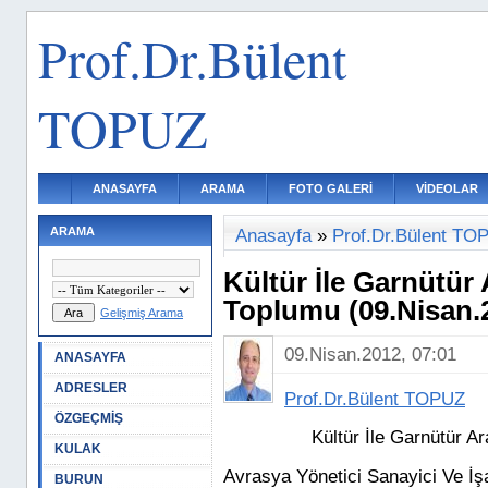
Prof.Dr.Bülent
TOPUZ
ANASAYFA
ARAMA
FOTO GALERİ
VİDEOLAR
ARAMA
Anasayfa
»
Prof.Dr.Bülent TO
Kültür İle Garnütür
Toplumu (09.Nisan.
Gelişmiş Arama
09.Nisan.2012, 07:01
ANASAYFA
ADRESLER
Prof.Dr.Bülent TOPUZ
ÖZGEÇMİŞ
Kültür İle Garnütür A
KULAK
Avrasya Yönetici Sanayici Ve İş
BURUN