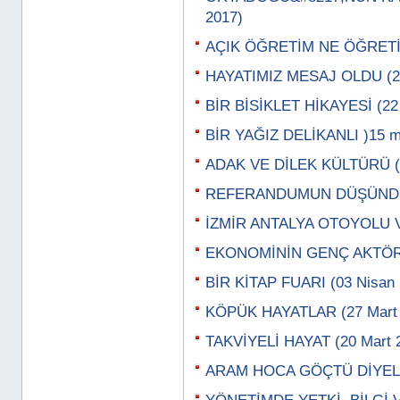
2017)
AÇIK ÖĞRETİM NE ÖĞRETİY
HAYATIMIZ MESAJ OLDU (29
BİR BİSİKLET HİKAYESİ (22
BİR YAĞIZ DELİKANLI )15 m
ADAK VE DİLEK KÜLTÜRÜ (0
REFERANDUMUN DÜŞÜNDÜR
İZMİR ANTALYA OTOYOLU VE
EKONOMİNİN GENÇ AKTÖRLE
BİR KİTAP FUARI (03 Nisan 
KÖPÜK HAYATLAR (27 Mart 
TAKVİYELİ HAYAT (20 Mart 
ARAM HOCA GÖÇTÜ DİYELER