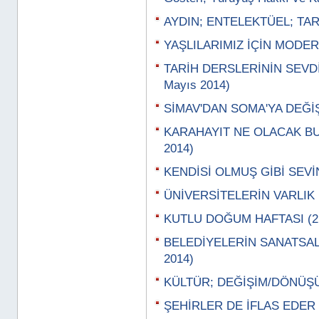
AYDIN; ENTELEKTÜEL; TARA
YAŞLILARIMIZ İÇİN MODERN
TARİH DERSLERİNİN SEVDİ
Mayıs 2014)
SİMAV'DAN SOMA'YA DEĞİŞ
KARAHAYIT NE OLACAK BU 
2014)
KENDİSİ OLMUŞ GİBİ SEVİN
ÜNİVERSİTELERİN VARLIK N
KUTLU DOĞUM HAFTASI (21
BELEDİYELERİN SANATSAL 
2014)
KÜLTÜR; DEĞİŞİM/DÖNÜŞÜM
ŞEHİRLER DE İFLAS EDER (