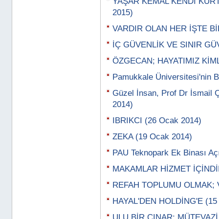
YAŞAR KEMAL KENDİ KÜRT,
2015)
VARDIR OLAN HER İŞTE BİR
İÇ GÜVENLİK VE SINIR GÜV
ÖZGECAN; HAYATIMIZ KİML
Pamukkale Üniversitesi'nin B
Güzel İnsan, Prof Dr İsmail 
2014)
IBRIKCI (26 Ocak 2014)
ZEKA (19 Ocak 2014)
PAU Teknopark Ek Binası Açı
MAKAMLAR HİZMET İÇİNDİR
REFAH TOPLUMU OLMAK; VA
HAYAL'DEN HOLDİNG'E (15 A
ULU BİR ÇINAR; MÜTEVAZİ 