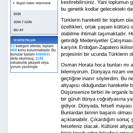
kestirebilirsiniz. Yani toplumun g
Bugün haber eklenmedi.
bu genetik kodlar gelecekteki davr
DÜN
Türklerin hareketli bir toplum 
SON 7 GÜN
özellikleri, ortak yaşam kültürü 
BU AY
olabilme ihtimali taşımaktadır. 
getirdiği Medeniyetler Çatışmas
İSTATİSTİKLER
13
kategori altında, toplam
karşılık Erdoğan-Zapatero ikilisi
400
konu bulunmaktadır. Bu
projesinin bir ucunda Türklerin o
konular toplam
4494641
defa okunmuş,
1146
rahatsızlık şikayeti veya
Osman Horata hoca bunları mı an
yorum yazılmıştır.
bilemiyorum. Dünyaya nizam verm
geçtiğine inanır söylerdim. Bu n
altyapısı olduğundan hareketle b
Düşünsenize birbiri ile organik 
bir güruh dünya coğrafyasına yay
gidiyor. Dünyada, felsefi mayas
Bunlardan birinin başarılı olması,
açıklanabilir. Çıkardığım sonuç ş
felsefeniz olacak. Kültürel alty