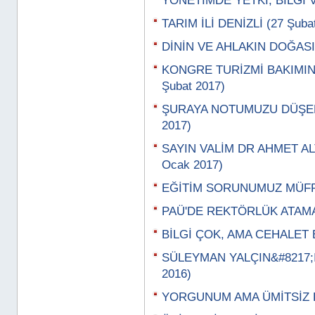
YÖNETİMDE YETKİ, BİLGİ 
TARIM İLİ DENİZLİ (27 Şuba
DİNİN VE AHLAKIN DOĞASI 
KONGRE TURİZMİ BAKIMI
Şubat 2017)
ŞURAYA NOTUMUZU DÜŞELİ
2017)
SAYIN VALİM DR AHMET ALT
Ocak 2017)
EĞİTİM SORUNUMUZ MÜFRE
PAÜ'DE REKTÖRLÜK ATAMA 
BİLGİ ÇOK, AMA CEHALET 
SÜLEYMAN YALÇIN&#8217;I
2016)
YORGUNUM AMA ÜMİTSİZ DEĞ