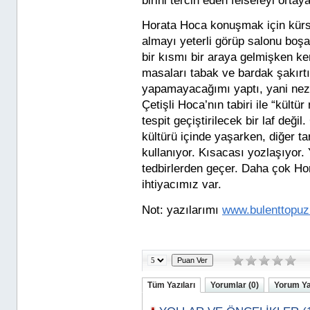
birini tercih eden felsefeyi ortay
Horata Hoca konuşmak için kürsü
almayı yeterli görüp salonu boşa
bir kısmı bir araya gelmişken ke
masaları tabak ve bardak şakırtı
yapamayacağımı yaptı, yani neza
Çetişli Hoca’nın tabiri ile “kült
tespit geçiştirilecek bir laf değ
kültürü içinde yaşarken, diğer ta
kullanıyor. Kısacası yozlaşıyor.
tedbirlerden geçer. Daha çok Ho
ihtiyacımız var.
Not: yazılarımı
www.bulenttopu
Tüm Yazıları
Yorumlar (0)
Yorum Y