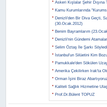
Askeri Kışlalar Şehir Dışına
Kamu Kurumlarında "Kurumsal
Denizli'den Bir Diva Geçti, S
(30.Ocak.2012)
Benim Bayramlarım (23.Oca
Denizli'nin Gündemi Atamala
Selim Öztaş İle Şarkı Söyled
İstanbul'un Silüetini Kim Bo
Pamukkale'den Sökülen Uzay 
Amerika Çekilirken Irak'ta O
Orman İşini Biraz Abartıyoru
Kaliteli Sağlık Hizmetine Ul
Prof.Dr.Bülent TOPUZ