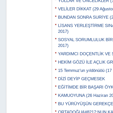
YOLLAR VE ÖNCELİKLER (11
VELİLER DİKKAT (29 Ağusto
BUNDAN SONRA SURİYE (22
LİSANS YERLEŞTİRME SINA
2017)
SOSYAL SORUMLULUK BİR Y
2017)
YARDIMCI DOÇENTLİK VE S
HEKİM GÖZÜ İLE AÇLIK GR
15 Temmuz'un yıldönüöü (1
DİZİ DEYİP GEÇMESEK
EĞİTİMDE BİR BAŞARI ÖYK
KAMUOYUNA (26 Haziran 20
BU YÜRÜYÜŞÜN GEREKÇESİ
ORTADOĞU&#8217;NUN KAY