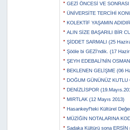
GEZİ ÖNCESİ VE SONRASI 
ÜNİVERSİTE TERCİHİ KON
KOLEKTİF YAŞAMIN ADIDIR
ALIN SİZE BAŞARILI BİR C
ŞİDDET SARMALI (25 Hazira
Şööle bi GEZİ'ndik. (17 Hazi
ŞEYH EDEBALİ'NİN OSMAN G
BEKLENEN GELİŞME (06 Haz
DOĞUM GÜNÜNÜZ KUTLU OL
DENİZLİSPOR (19.Mayıs.20
MIRTLAK (12 Mayıs 2013)
Hasankeyf'teki Kültürel Değe
MÜZİĞİN NOTALARINA KODL
Sadaka Kültürü sona ERSİN 