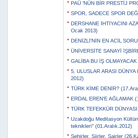
PAÜ 'NÜN BİR PRESTİJ PRO
SPOR, SADECE SPOR DEĞİL
DERSHANE İHTİYACINI AZA
Ocak 2013)
DENİZLİ'NİN EN ACİL SORU
ÜNİVERSİTE SANAYİ İŞBİRL
GALİBA BU İŞ OLMAYACAK
5. ULUSLAR ARASI DÜNYA 
2012)
TÜRK KİME DENİR? (17.Aral
ERDAL EREN'E AĞLAMAK (13
TÜRK TEFEKKÜR DÜNYASI Bİ
Uzakdoğu Meditasyon Kültürü
teknikleri" (01.Aralık.2012)
Şehirler, Şiirler, Şairler (26