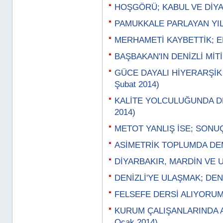
HOŞGÖRÜ; KABUL VE DİYAL
PAMUKKALE PARLAYAN YILD
MERHAMETİ KAYBETTİK; EM
BAŞBAKAN'IN DENİZLİ MİTİN
GÜCE DAYALI HİYERARŞİK
Şubat 2014)
KALİTE YOLCULUĞUNDA DE
2014)
METOT YANLIŞ İSE; SONUÇ
ASİMETRİK TOPLUMDA DEM
DİYARBAKIR, MARDİN VE UR
DENİZLİ'YE ULAŞMAK; DENİ
FELSEFE DERSİ ALIYORUM,
KURUM ÇALIŞANLARINDA 
Ocak 2014)