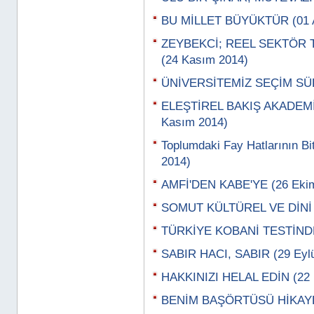
BU MİLLET BÜYÜKTÜR (01 A
ZEYBEKCİ; REEL SEKTÖR 
(24 Kasım 2014)
ÜNİVERSİTEMİZ SEÇİM SÜR
ELEŞTİREL BAKIŞ AKADEMİ
Kasım 2014)
Toplumdaki Fay Hatlarının Bi
2014)
AMFİ'DEN KABE'YE (26 Eki
SOMUT KÜLTÜREL VE DİNİ 
TÜRKİYE KOBANİ TESTİNDE
SABIR HACI, SABIR (29 Eylü
HAKKINIZI HELAL EDİN (22 E
BENİM BAŞÖRTÜSÜ HİKAYEM