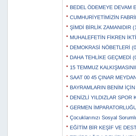
BEDEL ÖDEMEYE DEVAM EDİ
CUMHURİYETİMİZİN FABRİKA
ŞİMDİ BİRLİK ZAMANIDIR (1
MUHALEFETİN FİKREN İKTİD
DEMOKRASİ NÖBETLERİ (08
DAHA TEHLİKE GEÇMEDİ (01
15 TEMMUZ KALKIŞMASININ
SAAT 00 45 ÇINAR MEYDANI
BAYRAMLARIN BENİM İÇİN 
DENİZLİ YILDIZLAR SPOR 
GERMEN İMPARATORLUĞU (2
Çocuklarınızı Sosyal Sorumlu
EĞİTİM BİR KEŞİF VE DEST