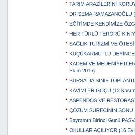
TARIM ARAZİLERİNİ KORUYAL
DR SEMA RAMAZANOĞLU (3
EĞİTİMDE KENDİMİZE ÖZGÜ 
HER TÜRLÜ TERÖRÜ KINIY
SAĞLIK TURİZMİ VE ÖTESİ 
KÜÇÜKARMUTLU DEYİNCE (
KADEM VE MEDENİYETLER
Ekim 2015)
BURSA'DA SINIF TOPLANTIS
KAVİMLER GÖÇÜ (12 Kasım
ASPENDOS VE RESTORASYO
ÇÖZÜM SÜRECİNİN SONU (2
Bayramın Birinci Günü PASV
OKULLAR AÇILIYOR (16 Eylü