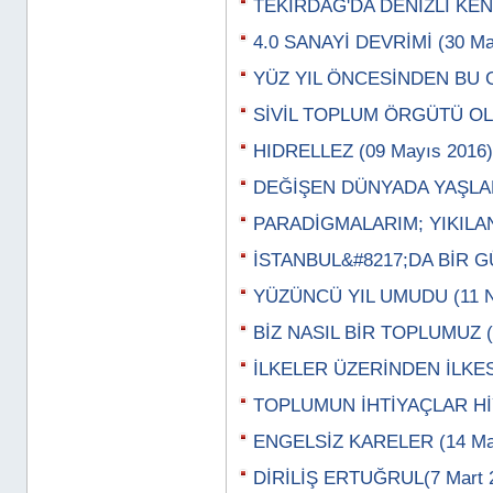
TEKİRDAĞ'DA DENİZLİ KENT
4.0 SANAYİ DEVRİMİ (30 Ma
YÜZ YIL ÖNCESİNDEN BU G
SİVİL TOPLUM ÖRGÜTÜ OLA
HIDRELLEZ (09 Mayıs 2016)
DEĞİŞEN DÜNYADA YAŞLAN
PARADİGMALARIM; YIKILAN
İSTANBUL&#8217;DA BİR GÜ
YÜZÜNCÜ YIL UMUDU (11 N
BİZ NASIL BİR TOPLUMUZ (0
İLKELER ÜZERİNDEN İLKESİ
TOPLUMUN İHTİYAÇLAR HİY
ENGELSİZ KARELER (14 Mar
DİRİLİŞ ERTUĞRUL(7 Mart 