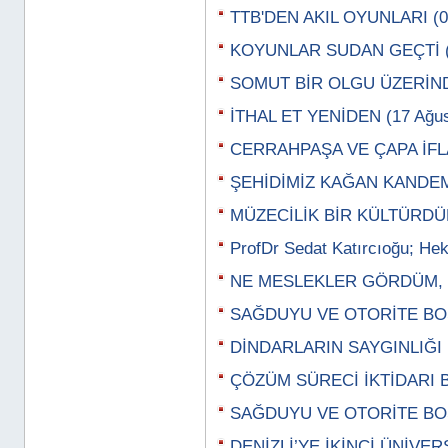
TTB'DEN AKIL OYUNLARI (07
KOYUNLAR SUDAN GEÇTİ (3
SOMUT BİR OLGU ÜZERİNDE
İTHAL ET YENİDEN (17 Ağus
CERRAHPAŞA VE ÇAPA İFLAS
ŞEHİDİMİZ KAĞAN KANDEMİ
MÜZECİLİK BİR KÜLTÜRDÜR
ProfDr Sedat Katırcıoğu; Hek
NE MESLEKLER GÖRDÜM, Z
SAĞDUYU VE OTORİTE BOŞ
DİNDARLARIN SAYGINLIĞI (
ÇÖZÜM SÜRECİ İKTİDARI BE
SAĞDUYU VE OTORİTE BOŞ
DENİZLİ’YE İKİNCİ ÜNİVERS