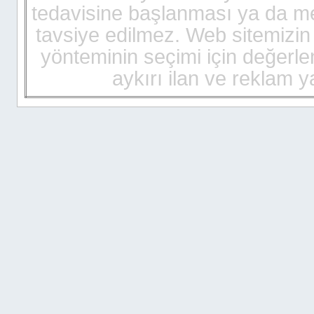
billigt
tedavisine başlanması ya da mev
kamagra
pris
tavsiye edilmez. Web sitemizin i
kamagra
gel
yönteminin seçimi için değerlen
cialis
sverige
aykırı ilan ve reklam
viagra
sverige
viagra
pris
kamagra
gel
viagra
bestellen
cialis
bestellen
kamagra
bestellen
cialis
bestellen
kamagra
schweiz
tadalafil
generika
viagra
bestellen