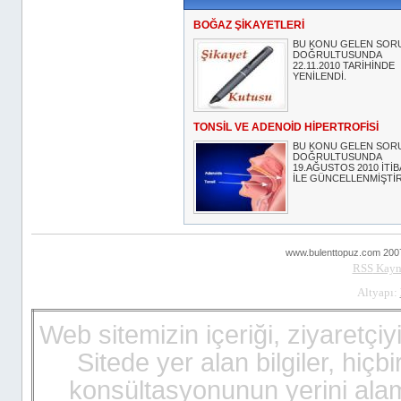
BOĞAZ ŞİKAYETLERİ
BU KONU GELEN SOR
DOĞRULTUSUNDA
22.11.2010 TARİHİNDE
YENİLENDİ.
TONSİL VE ADENOİD HİPERTROFİSİ
BU KONU GELEN SOR
DOĞRULTUSUNDA
19.AĞUSTOS 2010 İTİB
İLE GÜNCELLENMİŞTİR
www.bulenttopuz.com 2007 ..
RSS
Kayn
Altyapı:
viagra
Web sitemizin içeriği, ziyaretçiy
billigt
Sitede yer alan bilgiler, hiç
cialis
pris
konsültasyonunun yerini alam
cialis