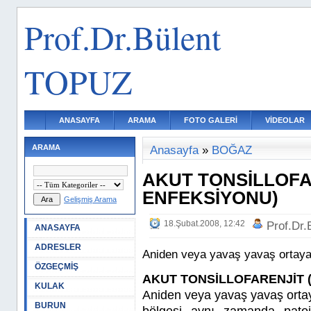
Prof.Dr.Bülent
TOPUZ
ANASAYFA
ARAMA
FOTO GALERİ
VİDEOLAR
ARAMA
Anasayfa
»
BOĞAZ
AKUT TONSİLLOFA
ENFEKSİYONU)
Gelişmiş Arama
18.Şubat.2008, 12:42
Prof.Dr
ANASAYFA
ADRESLER
Aniden veya yavaş yavaş ortaya
ÖZGEÇMİŞ
AKUT TONSİLLOFARENJİT 
KULAK
Aniden veya yavaş yavaş orta
BURUN
bölgesi aynı zamanda patoj