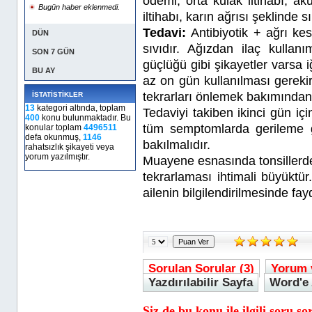
ödemi, orta kulak iltihabı, a
Bugün haber eklenmedi.
iltihabı, karın ağrısı şeklinde sı
Tedavi:
Antibiyotik + ağrı ke
DÜN
sıvıdır. Ağızdan ilaç kullan
SON 7 GÜN
güçlüğü gibi şikayetler varsa iğ
BU AY
az on gün kullanılması gereki
tekrarları önlemek bakımından
İSTATİSTİKLER
13
kategori altında, toplam
Tedaviyi takiben ikinci gün i
400
konu bulunmaktadır. Bu
tüm semptomlarda gerileme g
konular toplam
4496511
defa okunmuş,
1146
bakılmalıdır.
rahatsızlık şikayeti veya
yorum yazılmıştır.
Muayene esnasında tonsillerde 
tekrarlaması ihtimali büyüktü
ailenin bilgilendirilmesinde fay
Sorulan Sorular (3)
Yorum 
Yazdırılabilir Sayfa
Word'e 
Siz de bu konu ile ilgili soru s