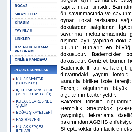
kapılarından birisidir. Barınd
BOĞAZ
ön savunmasında ve savunma 
ŞİKAYETLER
oynar. Lokal rezistansı sağl
KİTABIM
dokulardan salgılanan İgA’
YAYINLAR
savunma mekanizmasında gör
LİNKLER
dışında aynı yapıdaki dokul
bulunur. Bunların en büyüğü
HASTALIK TARAMA
PROGRAMI
dokusudur. Bademcikler b
ONLİNE RANDEVU
dokusudur. Geniz eti burnun h
Bademcik iltihabı ve farenjit
EN ÇOK OKUNANLAR
duvarındaki yaygın lenfoid 
KULAK MANTARI
Bununla birlikte izole farenjit
(OTOMİKOZ)
Farenjit olgularının büyük 
İÇ KULAK TANSİYONU
olgularının bakteriyeldir.
(MENIER HASTALIĞI)
Bakteriel tonsillit olgula
KULAK ÇEVRESİNDE
ŞİŞLİK
Hemolitik Streptokok (AGB
BOĞAZ ŞİKAYETLERİ
yaygınlığı, tekrarlama özel
BAŞDÖNMESİ
bakımından AGBHS enfeksiyonu
KULAK KEPÇESI
Streptokoklar damlacık enfeksi
İLTİHABI