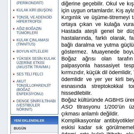
diğerine geçebilir. Okul ve kış
(PERİKONDRİT)
için uygun ortamlardır. Kış ayl
KULAK KİRİ (BUŞON)
Kırgınlık ve üşüme-titremeyi 
TONSİL VE ADENOİD
HİPERTROFİSİ
ortaya çıkan ve kulağa vuran
AĞIZ-BOĞAZIN
Hastada ateşli genel bir düş
TÜMÖRLERİ
hastalarında, farklı olarak,
KULAK ÇINLAMASI
bağlı daralma ve yutma güçlüğ
(TİNNİTUS)
göstermez. Muayenede boyund
BOYUN KİTLELERİ
Boğaz ağrısı olan tarafı
YÜKSEK SESİN KULAK
ÜZERİNE ETKİSİ
palpasyonla hassasiyet tespi
(AKUSTİK TRAVMA )
kırmızıdır, küçük dil ödemlidir, 
SES TELİ FELCİ
ödemlidir ve yer yer kirli be
AKUT
esnasında streptokokkal to
TONSİLLOFARENJİT
(BOĞAZ
hissedilebilir.
ENFEKSİYONU)
Boğaz kültüründe AGBHS ürer
DENGE SİNİRİ İLTİHABI
(VESTIBÜLER
ASO
titrasyonu 1/200’ün üz
NÖRINIT)
çıkması anlamlı değildir.
Komplikasyonlar antibiyotikler
YENİ EKLENENLER
eskisi kadar sık görülmemekt
BUGÜN