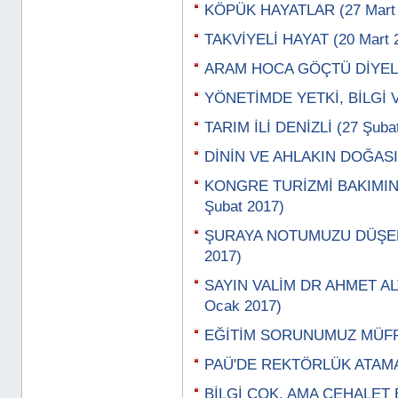
KÖPÜK HAYATLAR (27 Mart 
TAKVİYELİ HAYAT (20 Mart 
ARAM HOCA GÖÇTÜ DİYELER
YÖNETİMDE YETKİ, BİLGİ 
TARIM İLİ DENİZLİ (27 Şuba
DİNİN VE AHLAKIN DOĞASI 
KONGRE TURİZMİ BAKIMI
Şubat 2017)
ŞURAYA NOTUMUZU DÜŞELİ
2017)
SAYIN VALİM DR AHMET ALT
Ocak 2017)
EĞİTİM SORUNUMUZ MÜFRE
PAÜ'DE REKTÖRLÜK ATAMA 
BİLGİ ÇOK, AMA CEHALET 