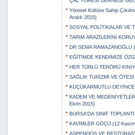
ÇAL YÖRESİ DERNEĞİ GECES
Yöresel Kültüre Sahip Çıkıl
Aralık 2015)
SOSYAL POLİTİKALAR VE TE
TARIM ARAZİLERİNİ KORUYAL
DR SEMA RAMAZANOĞLU (3
EĞİTİMDE KENDİMİZE ÖZGÜ 
HER TÜRLÜ TERÖRÜ KINIY
SAĞLIK TURİZMİ VE ÖTESİ 
KÜÇÜKARMUTLU DEYİNCE (
KADEM VE MEDENİYETLER
Ekim 2015)
BURSA'DA SINIF TOPLANTIS
KAVİMLER GÖÇÜ (12 Kasım
ASPENDOS VE RESTORASYO