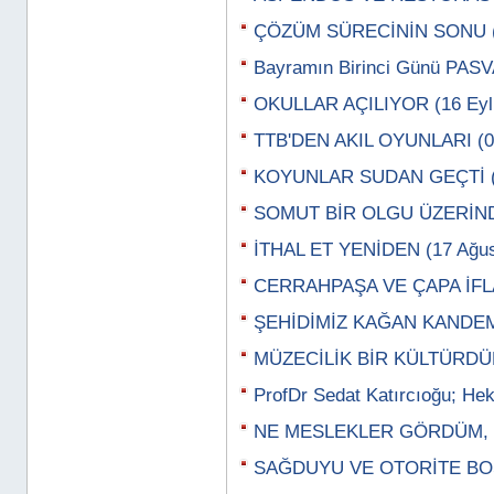
ÇÖZÜM SÜRECİNİN SONU (2
Bayramın Birinci Günü PASV
OKULLAR AÇILIYOR (16 Eylü
TTB'DEN AKIL OYUNLARI (07
KOYUNLAR SUDAN GEÇTİ (3
SOMUT BİR OLGU ÜZERİNDE
İTHAL ET YENİDEN (17 Ağus
CERRAHPAŞA VE ÇAPA İFLAS
ŞEHİDİMİZ KAĞAN KANDEMİ
MÜZECİLİK BİR KÜLTÜRDÜR
ProfDr Sedat Katırcıoğu; Hek
NE MESLEKLER GÖRDÜM, Z
SAĞDUYU VE OTORİTE BOŞ