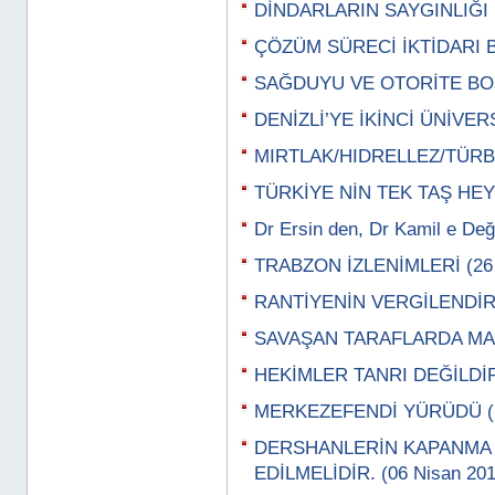
DİNDARLARIN SAYGINLIĞI (
ÇÖZÜM SÜRECİ İKTİDARI BE
SAĞDUYU VE OTORİTE BOŞ
DENİZLİ’YE İKİNCİ ÜNİVERS
MIRTLAK/HIDRELLEZ/TÜRBE
TÜRKİYE NİN TEK TAŞ HEYK
Dr Ersin den, Dr Kamil e Değ
TRABZON İZLENİMLERİ (26 
RANTİYENİN VERGİLENDİRİL
SAVAŞAN TARAFLARDA MAS
HEKİMLER TANRI DEĞİLDİR 
MERKEZEFENDİ YÜRÜDÜ (13
DERSHANLERİN KAPANMA 
EDİLMELİDİR. (06 Nisan 201