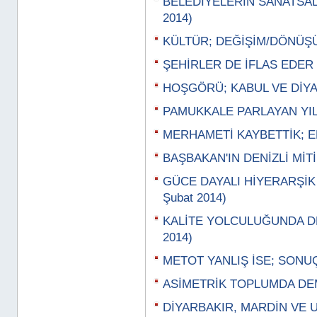
BELEDİYELERİN SANATSAL 
2014)
KÜLTÜR; DEĞİŞİM/DÖNÜŞÜM
ŞEHİRLER DE İFLAS EDER (
HOŞGÖRÜ; KABUL VE DİYAL
PAMUKKALE PARLAYAN YILD
MERHAMETİ KAYBETTİK; EM
BAŞBAKAN'IN DENİZLİ MİTİN
GÜCE DAYALI HİYERARŞİK
Şubat 2014)
KALİTE YOLCULUĞUNDA DE
2014)
METOT YANLIŞ İSE; SONUÇ
ASİMETRİK TOPLUMDA DEM
DİYARBAKIR, MARDİN VE UR