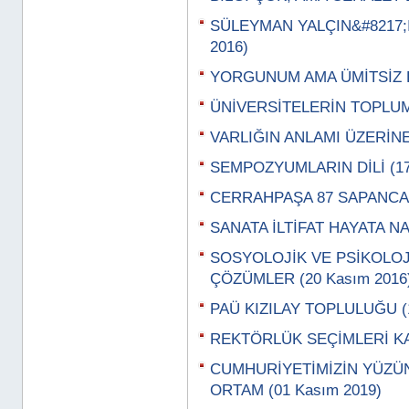
SÜLEYMAN YALÇIN&#8217;I
2016)
YORGUNUM AMA ÜMİTSİZ DEĞ
ÜNİVERSİTELERİN TOPLUMA
VARLIĞIN ANLAMI ÜZERİNE
SEMPOZYUMLARIN DİLİ (17
CERRAHPAŞA 87 SAPANCA'D
SANATA İLTİFAT HAYATA N
SOSYOLOJİK VE PSİKOLOJ
ÇÖZÜMLER (20 Kasım 2016
PAÜ KIZILAY TOPLULUĞU (1
REKTÖRLÜK SEÇİMLERİ KAL
CUMHURİYETİMİZİN YÜZÜ
ORTAM (01 Kasım 2019)