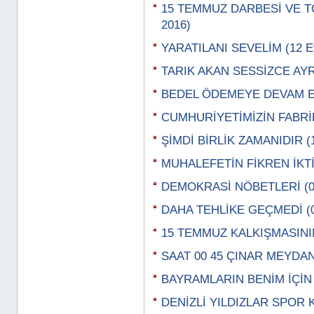
15 TEMMUZ DARBESİ VE TO
2016)
YARATILANI SEVELİM (12 Ey
TARIK AKAN SESSİZCE AYRIL
BEDEL ÖDEMEYE DEVAM EDİ
CUMHURİYETİMİZİN FABRİKA
ŞİMDİ BİRLİK ZAMANIDIR (1
MUHALEFETİN FİKREN İKTİD
DEMOKRASİ NÖBETLERİ (08
DAHA TEHLİKE GEÇMEDİ (01
15 TEMMUZ KALKIŞMASININ
SAAT 00 45 ÇINAR MEYDANI
BAYRAMLARIN BENİM İÇİN 
DENİZLİ YILDIZLAR SPOR 