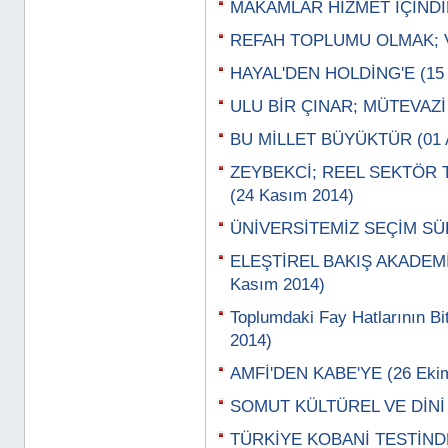
MAKAMLAR HİZMET İÇİNDİR
REFAH TOPLUMU OLMAK; VA
HAYAL'DEN HOLDİNG'E (15 A
ULU BİR ÇINAR; MÜTEVAZİ 
BU MİLLET BÜYÜKTÜR (01 A
ZEYBEKCİ; REEL SEKTÖR 
(24 Kasım 2014)
ÜNİVERSİTEMİZ SEÇİM SÜR
ELEŞTİREL BAKIŞ AKADEMİ
Kasım 2014)
Toplumdaki Fay Hatlarının Bi
2014)
AMFİ'DEN KABE'YE (26 Eki
SOMUT KÜLTÜREL VE DİNİ 
TÜRKİYE KOBANİ TESTİNDE