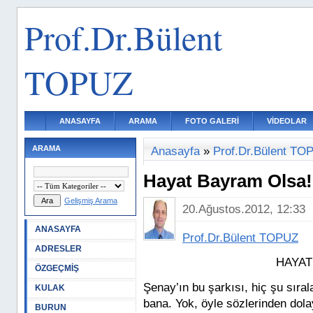
Prof.Dr.Bülent
TOPUZ
ANASAYFA
ARAMA
FOTO GALERİ
VİDEOLAR
ARAMA
Anasayfa
»
Prof.Dr.Bülent TO
Hayat Bayram Olsa!
Gelişmiş Arama
20.Ağustos.2012, 12:33
ANASAYFA
Prof.Dr.Bülent TOPUZ
ADRESLER
HAYAT
ÖZGEÇMİŞ
Şenay’ın bu şarkısı, hiç şu sıra
KULAK
bana. Yok, öyle sözlerinden dolay
BURUN