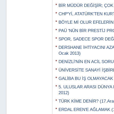
BİR MÜDÜR DEĞİŞİR; ÇOK Ş
CHP'Yİ, ATATÜRK'TEN KURT
BÖYLE Mİ OLUR EFELERİN B
PAÜ 'NÜN BİR PRESTİJ PRO
SPOR, SADECE SPOR DEĞİL
DERSHANE İHTİYACINI AZA
Ocak 2013)
DENİZLİ'NİN EN ACİL SORU
ÜNİVERSİTE SANAYİ İŞBİRL
GALİBA BU İŞ OLMAYACAK
5. ULUSLAR ARASI DÜNYA 
2012)
TÜRK KİME DENİR? (17.Aral
ERDAL EREN'E AĞLAMAK (13