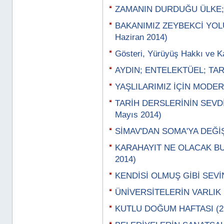
ZAMANIN DURDUĞU ÜLKE; H
BAKANIMIZ ZEYBEKCİ YOL
Haziran 2014)
Gösteri, Yürüyüş Hakkı ve K
AYDIN; ENTELEKTÜEL; TARA
YAŞLILARIMIZ İÇİN MODERN
TARİH DERSLERİNİN SEVDİ
Mayıs 2014)
SİMAV'DAN SOMA'YA DEĞİŞ
KARAHAYIT NE OLACAK BU 
2014)
KENDİSİ OLMUŞ GİBİ SEVİN
ÜNİVERSİTELERİN VARLIK N
KUTLU DOĞUM HAFTASI (21