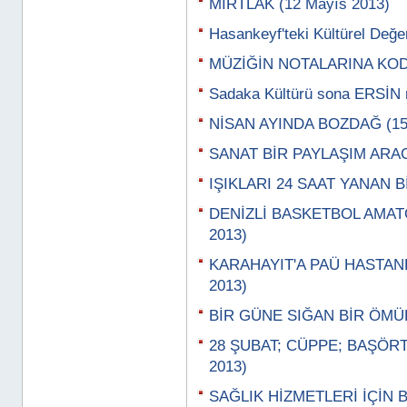
MIRTLAK (12 Mayıs 2013)
Hasankeyf'teki Kültürel Değe
MÜZİĞİN NOTALARINA KODL
Sadaka Kültürü sona ERSİN 
NİSAN AYINDA BOZDAĞ (15 
SANAT BİR PAYLAŞIM ARACI
IŞIKLARI 24 SAAT YANAN B
DENİZLİ BASKETBOL AMATÖ
2013)
KARAHAYIT'A PAÜ HASTANES
2013)
BİR GÜNE SIĞAN BİR ÖMÜR 
28 ŞUBAT; CÜPPE; BAŞÖRT
2013)
SAĞLIK HİZMETLERİ İÇİN B