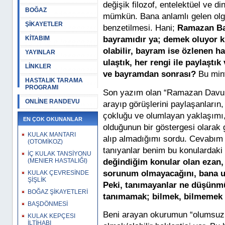
değişik filozof, entelektüel ve d
BOĞAZ
mümkün. Bana anlamlı gelen olg
ŞİKAYETLER
benzetilmesi. Hani;
Ramazan Bay
KİTABIM
bayramıdır ya; demek oluyor k
olabilir, bayram ise özlenen ha
YAYINLAR
ulaştık, her rengi ile paylaştı
LİNKLER
ve bayramdan sonrası?
Bu minv
HASTALIK TARAMA
PROGRAMI
Son yazım olan “Ramazan Davul
ONLİNE RANDEVU
arayıp görüşlerini paylaşanların,
çokluğu ve olumlayan yaklaşımı,
EN ÇOK OKUNANLAR
olduğunun bir göstergesi olarak g
KULAK MANTARI
alıp almadığımı sordu. Cevabım
(OTOMİKOZ)
tanıyanlar benim bu konulardaki 
İÇ KULAK TANSİYONU
değindiğim konular olan ezan, 
(MENIER HASTALIĞI)
sorunum olmayacağını, bana ula
KULAK ÇEVRESİNDE
ŞİŞLİK
Peki, tanımayanlar ne düşünm
BOĞAZ ŞİKAYETLERİ
tanımamak; bilmek, bilmemek 
BAŞDÖNMESİ
Beni arayan okurumun “olumsuz 
KULAK KEPÇESI
İLTİHABI