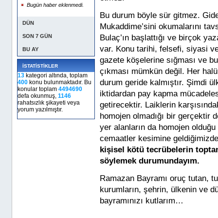
Bugün haber eklenmedi.
Bu durum böyle sür gitmez. Gider
DÜN
Mukaddime’sini okumalarını tavsi
Bulaç’ın başlattığı ve birçok yaza
SON 7 GÜN
var. Konu tarihi, felsefi, siyasi 
BU AY
gazete köşelerine sığması ve bu
İSTATİSTİKLER
çıkması mümkün değil. Her halük
13
kategori altında, toplam
durum geride kalmıştır. Şimdi ül
400
konu bulunmaktadır. Bu
konular toplam
4494690
iktidardan pay kapma mücadelesi
defa okunmuş,
1146
rahatsızlık şikayeti veya
getirecektir. Laiklerin karşısınd
yorum yazılmıştır.
homojen olmadığı bir gerçektir d
yer alanların da homojen olduğu
cemaatler kesimine geldiğimizde 
kişisel kötü tecrübelerin top
söylemek durumundayım.
Ramazan Bayramı oruç tutan, tu
kurumların, şehrin, ülkenin ve dü
bayramınızı kutlarım…