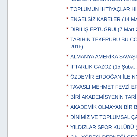
TOPLUMUN İHTİYAÇLAR HİY
ENGELSİZ KARELER (14 Mar
DİRİLİŞ ERTUĞRUL(7 Mart 
TARİHİN TEKERÜRÜ BU CO
2016)
ALMANYA AMERİKA SAVAŞI (
İFTARLIK GAZOZ (15 Şubat 
ÖZDEMİR ERDOĞAN İLE NOS
TAVASLI MEHMET FEVZİ EFE
BİRİ AKADEMİSYENİN TARİF
AKADEMİK OLMAYAN BİR BİL
DİNİMİZ VE TOPLUMSAL ÇAT
YILDIZLAR SPOR KULÜBÜ (