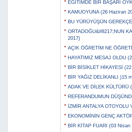
EĞİTİMDE BİR BAŞARI ÖYK
KAMUOYUNA (26 Haziran 20
BU YÜRÜYÜŞÜN GEREKÇESİ
ORTADOĞU&#8217;NUN KAY
2017)
AÇIK ÖĞRETİM NE ÖĞRETİY
HAYATIMIZ MESAJ OLDU (29
BİR BİSİKLET HİKAYESİ (22
BİR YAĞIZ DELİKANLI )15 m
ADAK VE DİLEK KÜLTÜRÜ (0
REFERANDUMUN DÜŞÜNDÜR
İZMİR ANTALYA OTOYOLU VE
EKONOMİNİN GENÇ AKTÖRLE
BİR KİTAP FUARI (03 Nisan 