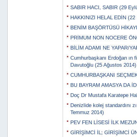
SABIR HACI, SABIR (29 Eylü
HAKKINIZI HELAL EDİN (22 E
BENİM BAŞÖRTÜSÜ HİKAYEM
PRİMUM NON NOCERE ÖNCE 
BİLİM ADAMI NE YAPAR/YAPM
Cumhurbaşkanı Erdoğan ın fi
Davutoğlu (25 Ağustos 2014)
CUMHURBAŞKANI SEÇMEK L
BU BAYRAM AMASYA DA İDİK
Doç Dr Mustafa Karatepe Ha
Denizlide kolej standardını zı
Temmuz 2014)
PEV FEN LİSESİ İLK MEZUN
GİRİŞİMCİ İL; GİRİŞİMCİ Ü