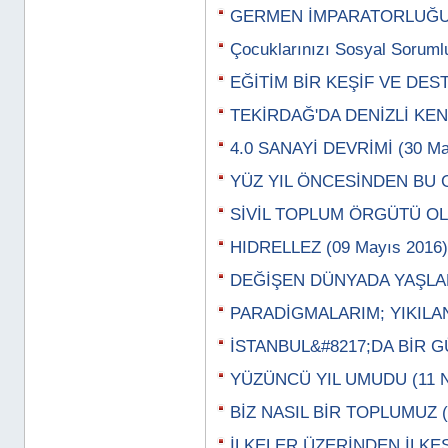
GERMEN İMPARATORLUĞU (2
Çocuklarınızı Sosyal Sorumlu
EĞİTİM BİR KEŞİF VE DEST
TEKİRDAĞ'DA DENİZLİ KENT
4.0 SANAYİ DEVRİMİ (30 Ma
YÜZ YIL ÖNCESİNDEN BU G
SİVİL TOPLUM ÖRGÜTÜ OLA
HIDRELLEZ (09 Mayıs 2016)
DEĞİŞEN DÜNYADA YAŞLAN
PARADİGMALARIM; YIKILAN
İSTANBUL&#8217;DA BİR GÜ
YÜZÜNCÜ YIL UMUDU (11 N
BİZ NASIL BİR TOPLUMUZ (0
İLKELER ÜZERİNDEN İLKESİ