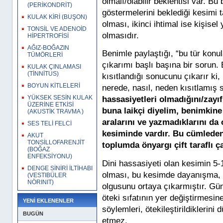
olmalı/olabilir beklentisi var. Bu b
(PERİKONDRİT)
göstermelerini beklediği kesimi t
KULAK KİRİ (BUŞON)
olması, ikinci ihtimal ise kişisel
TONSİL VE ADENOİD
olmasıdır.
HİPERTROFİSİ
AĞIZ-BOĞAZIN
Benimle paylaştığı, “bu tür kon
TÜMÖRLERİ
çıkarımı başlı başına bir sorun. 
KULAK ÇINLAMASI
(TİNNİTUS)
kısıtlandığı sonucunu çıkarır ki,
BOYUN KİTLELERİ
nerede, nasıl, neden kısıtlamış
YÜKSEK SESİN KULAK
hassasiyetleri olmadığını/zayı
ÜZERİNE ETKİSİ
buna laikçi diyelim, benimkine
(AKUSTİK TRAVMA )
aralarını ve yazmadıklarını d
SES TELİ FELCİ
kesiminde vardır. Bu cümleden
AKUT
TONSİLLOFARENJİT
toplumda önyargı çift taraflı ç
(BOĞAZ
ENFEKSİYONU)
Dini hassasiyeti olan kesimin 5
DENGE SİNİRİ İLTİHABI
olması, bu kesimde dayanışma, e
(VESTIBÜLER
NÖRINIT)
olgusunu ortaya çıkarmıştır. Gün
öteki sıfatının yer değiştirmesi
YENİ EKLENENLER
söylemleri, ötekileştirildiklerin
BUGÜN
etmez.