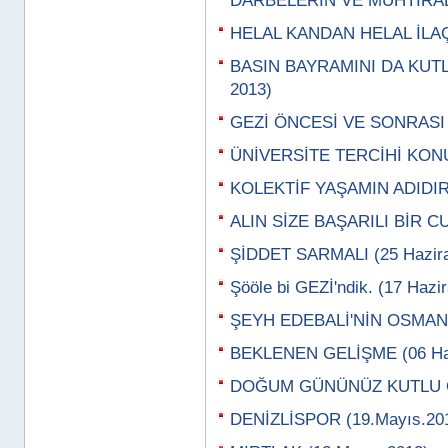
DARBELERİN VE MUHTIRALA
HELAL KANDAN HELAL İLAÇ
BASIN BAYRAMINI DA KUTL
2013)
GEZİ ÖNCESİ VE SONRASI 
ÜNİVERSİTE TERCİHİ KON
KOLEKTİF YAŞAMIN ADIDIR
ALIN SİZE BAŞARILI BİR C
ŞİDDET SARMALI (25 Hazira
Şööle bi GEZİ'ndik. (17 Hazi
ŞEYH EDEBALİ'NİN OSMAN G
BEKLENEN GELİŞME (06 Haz
DOĞUM GÜNÜNÜZ KUTLU OL
DENİZLİSPOR (19.Mayıs.20