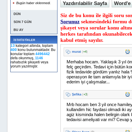
Yazdırılabilir Sayfa
Word'e 
Bugün haber eklenmedi.
DÜN
Siz de bu konu ile ilgili soru s
Sorunuz
sekmesindeki formu d
SON 7 GÜN
şikayet veya sorular konu altın
BU AY
herkes tarafından okunabilecek
kabul etmiş sayılır.
İSTATİSTİKLER
13
kategori altında, toplam
400
konu bulunmaktadır. Bu
konular toplam
4496442
defa okunmuş,
1146
rahatsızlık şikayeti veya
yorum yazılmıştır.