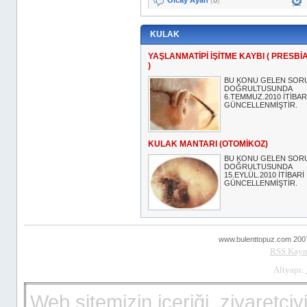
KULAK
YAŞLANMATİPİ İŞİTME KAYBI ( PRESBİ
)
BU KONU GELEN SOR
DOĞRULTUSUNDA
6.TEMMUZ.2010 İTİBARİ
GÜNCELLENMİŞTİR.
KULAK MANTARI (OTOMİKOZ)
BU KONU GELEN SOR
DOĞRULTUSUNDA
15.EYLÜL.2010 İTİBARİ 
GÜNCELLENMİŞTİR.
www.bulenttopuz.com 2007 ..
RSS
Kayn
Altyapı:
viagra
Web sitemizin içeriği, ziyaretçiy
billigt