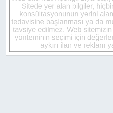
Sitede yer alan bilgiler, hiç
cialis
pris
konsültasyonunun yerini alam
cialis
billigt
tedavisine başlanması ya da mev
kamagra
pris
tavsiye edilmez. Web sitemizin i
kamagra
gel
yönteminin seçimi için değerlen
cialis
sverige
aykırı ilan ve reklam
viagra
sverige
viagra
pris
kamagra
gel
viagra
bestellen
cialis
bestellen
kamagra
bestellen
cialis
bestellen
kamagra
schweiz