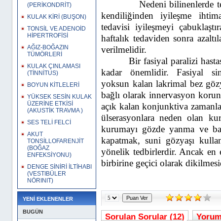
Nedeni
bilinenlerde t
(PERİKONDRİT)
kendiliğinden iyileşme ihtim
KULAK KİRİ (BUŞON)
tedavisi iyileşmeyi çabuklaştıra
TONSİL VE ADENOİD
HİPERTROFİSİ
haftalık tedaviden sonra azaltıl
AĞIZ-BOĞAZIN
verilmelidir.
TÜMÖRLERİ
Bir fasiyal paralizi has
KULAK ÇINLAMASI
kadar önemlidir. Fasiyal si
(TİNNİTUS)
yoksun
kalan lakrimal bez göz
BOYUN KİTLELERİ
bağlı
olarak innervasyon korunsa
YÜKSEK SESİN KULAK
ÜZERİNE ETKİSİ
açık
kalan konjunktiva zamanla
(AKUSTİK TRAVMA )
ülserasyonlara neden olan kur
SES TELİ FELCİ
kurumayı gözde yanma ve bat
AKUT
kapatmak, suni gözyaşı kull
TONSİLLOFARENJİT
(BOĞAZ
yönelik tedbirlerdir. Ancak en 
ENFEKSİYONU)
birbirine geçici olarak dikilmesi
DENGE SİNİRİ İLTİHABI
(VESTIBÜLER
NÖRINIT)
YENİ EKLENENLER
BUGÜN
Sorulan Sorular (12)
Yorum