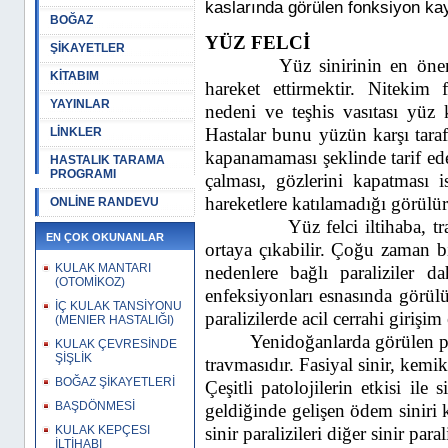
kaslarında görülen fonksiyon kay
BOĞAZ
YÜZ FELCİ
ŞİKAYETLER
Yüz sinirinin en öne
KİTABIM
hareket ettirmektir. Nitekim 
YAYINLAR
nedeni ve teşhis vasıtası yüz
Hastalar bunu yüzün karşı taraf
LİNKLER
kapanamaması şeklinde tarif ed
HASTALIK TARAMA
PROGRAMI
çalması, gözlerini kapatması
is
hareketlere katılamadığı görülür
ONLİNE RANDEVU
Yüz felci
iltihaba, 
EN ÇOK OKUNANLAR
ortaya çıkabilir. Çoğu zaman 
KULAK MANTARI
nedenlere bağlı paraliziler 
(OTOMİKOZ)
enfeksiyonları esnasında görül
İÇ KULAK TANSİYONU
paralizilerde acil cerrahi
girişim
(MENIER HASTALIĞI)
Yenidoğanlarda görülen p
KULAK ÇEVRESİNDE
ŞİŞLİK
travmasıdır. Fasiy
al sinir, kemi
BOĞAZ ŞİKAYETLERİ
Çeşitli
patolojilerin etkisi ile
BAŞDÖNMESİ
geldiğinde
gelişen ödem siniri k
KULAK KEPÇESI
sinir paralizileri diğer sinir par
İLTİHABI